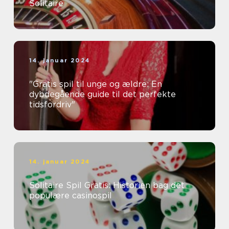
Solitaire
14. januar 2024
"Gratis spil til unge og ældre: En
dybdegående guide til det perfekte
tidsfordriv"
14. januar 2024
Solitaire Spil Gratis: Historien bag det
populære casinospil