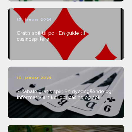
13. januar 2024
Gratis spil til pc - En guide til
casinospillere
13. januar 2024
7 kabale gratis spil: En dybdegående og
informativ artikel om casino og spil