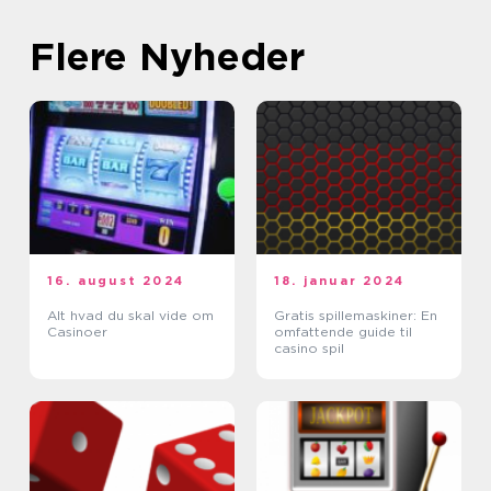
Flere Nyheder
16. august 2024
18. januar 2024
Alt hvad du skal vide om
Gratis spillemaskiner: En
Casinoer
omfattende guide til
casino spil