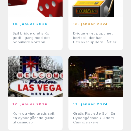
18. januar 2024
18. januar 2024
Spil bridge gratis Kom
Bridge er et populært
godt i gang med det
kortspil, der har
populære kortspil
tiltrukket spillere i årtier
17. januar 2024
17. januar 2024
Kom og vind gratis spil:
Gratis Roulette Spil: En
En dybdegående guide
Dybdegående Guide til
til casinospil
Casinoelskere