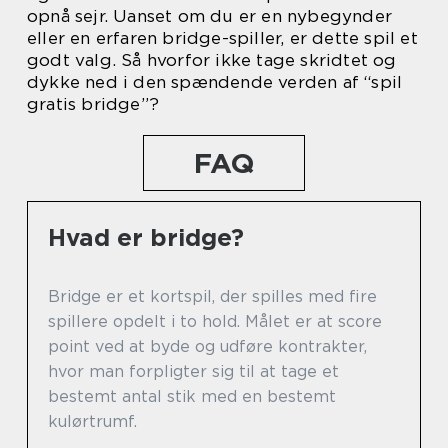
opnå sejr. Uanset om du er en nybegynder
eller en erfaren bridge-spiller, er dette spil et
godt valg. Så hvorfor ikke tage skridtet og
dykke ned i den spændende verden af “spil
gratis bridge”?
FAQ
Hvad er bridge?
Bridge er et kortspil, der spilles med fire
spillere opdelt i to hold. Målet er at score
point ved at byde og udføre kontrakter,
hvor man forpligter sig til at tage et
bestemt antal stik med en bestemt
kulørtrumf.