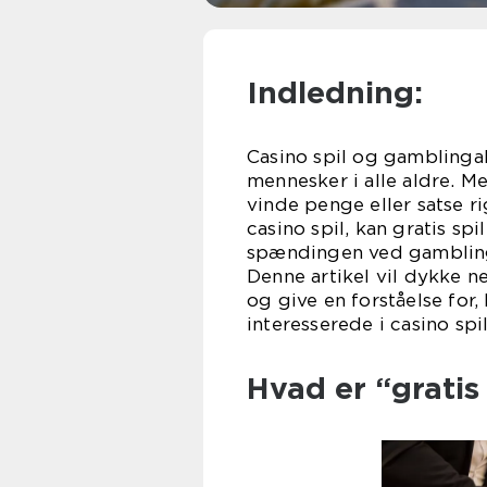
Indledning:
Casino spil og gamblinga
mennesker i alle aldre. Me
vinde penge eller satse r
casino spil, kan gratis sp
spændingen ved gamblinga
Denne artikel vil dykke n
og give en forståelse for,
interesserede i casino spil
Hvad er “gratis 