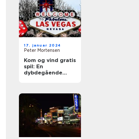
17. januar 2024
Peter Mortensen
Kom og vind gratis
spil: En
dybdegående
guide til casinospil