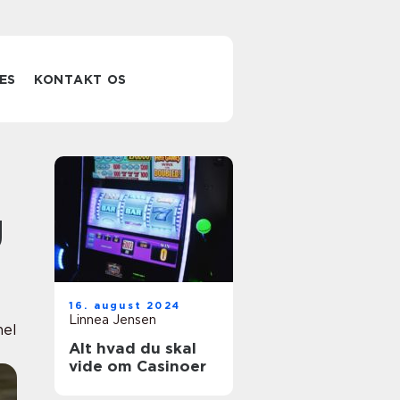
ES
KONTAKT OS
g
16. august 2024
Linnea Jensen
nel
Alt hvad du skal
vide om Casinoer