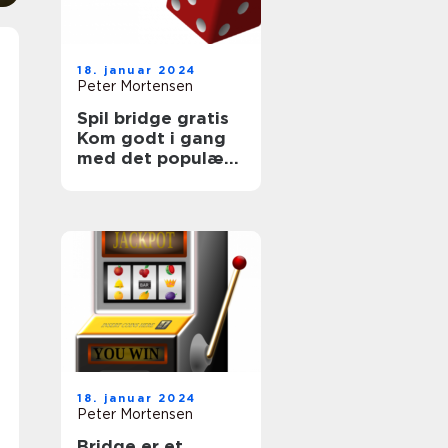
18. januar 2024
Peter Mortensen
Spil bridge gratis
Kom godt i gang
med det populære
kortspil
18. januar 2024
Peter Mortensen
Bridge er et