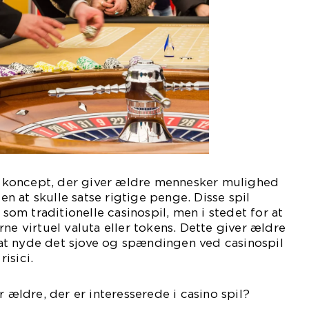
et koncept, der giver ældre mennesker mulighed
den at skulle satse rigtige penge. Disse spil
m traditionelle casinospil, men i stedet for at
ne virtuel valuta eller tokens. Dette giver ældre
t nyde det sjove og spændingen ved casinospil
isici.
r ældre, der er interesserede i casino spil?