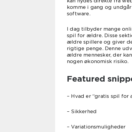
kan nydes direkte fra web
komme i gang og undgår 
software.
I dag tilbyder mange onli
spil for ældre. Disse sekt
ældre spillere og giver d
rigtige penge. Denne udv
ældre mennesker, der kan
nogen økonomisk risiko.
Featured snippe
– Hvad er “gratis spil for
– Sikkerhed
– Variationsmuligheder