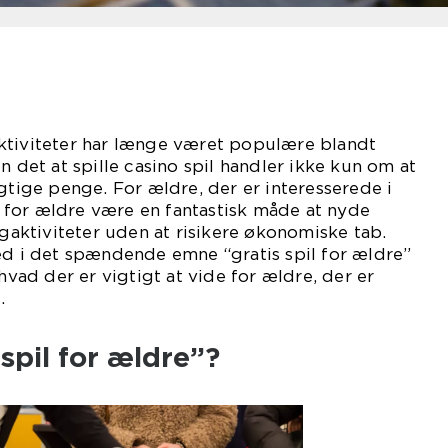
ktiviteter har længe været populære blandt
n det at spille casino spil handler ikke kun om at
igtige penge. For ældre, der er interesserede i
il for ældre være en fantastisk måde at nyde
ktiviteter uden at risikere økonomiske tab.
ed i det spændende emne “gratis spil for ældre”
 hvad der er vigtigt at vide for ældre, der er
.
spil for ældre”?