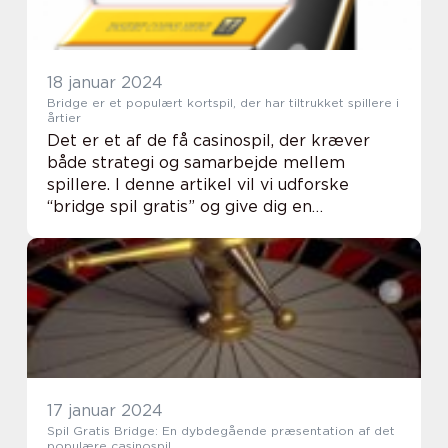
18 januar 2024
Bridge er et populært kortspil, der har tiltrukket spillere i
årtier
Det er et af de få casinospil, der kræver
både strategi og samarbejde mellem
spillere. I denne artikel vil vi udforske
“bridge spil gratis” og give dig en
omfattende oversigt over spillet. Uanset
om du er nybegynder eller erfaren, vil den...
17 januar 2024
Spil Gratis Bridge: En dybdegående præsentation af det
populære casinospil