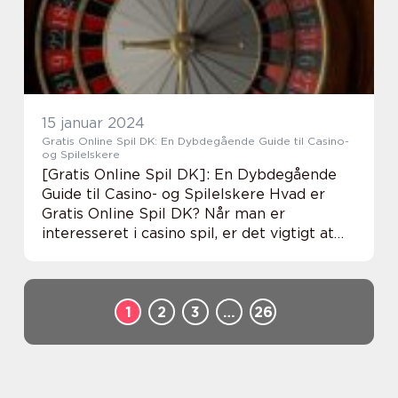
15 januar 2024
Gratis Online Spil DK: En Dybdegående Guide til Casino-
og Spilelskere
[Gratis Online Spil DK]: En Dybdegående
Guide til Casino- og Spilelskere Hvad er
Gratis Online Spil DK? Når man er
interesseret i casino spil, er det vigtigt at
kende til de forskellige muligheder, der
findes online. En af disse muligheder er “...
1
2
3
…
26