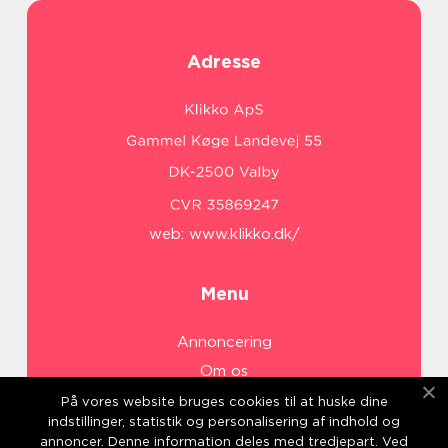
Adresse
web:
www.klikko.dk/
Menu
Annoncering
Om os
Cookies
På vores website bruges cookies til at huske dine
indstillinger, statistik og personalisering af indhold og
Kontakt os
annoncer. Denne information deles med tredjepart. Ved