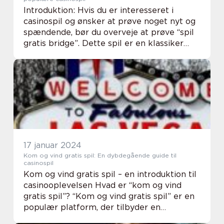
Introduktion: Hvis du er interesseret i
casinospil og ønsker at prøve noget nyt og
spændende, bør du overveje at prøve “spil
gratis bridge”. Dette spil er en klassiker
inden for kortspil og tilbyder en unik og
udfordrende spiloplevelse. I...
17 januar 2024
Kom og vind gratis spil: En dybdegående guide til
casinospil
Kom og vind gratis spil – en introduktion til
casinooplevelsen Hvad er “kom og vind
gratis spil”? “Kom og vind gratis spil” er en
populær platform, der tilbyder en
enestående oplevelse for casinospillere.