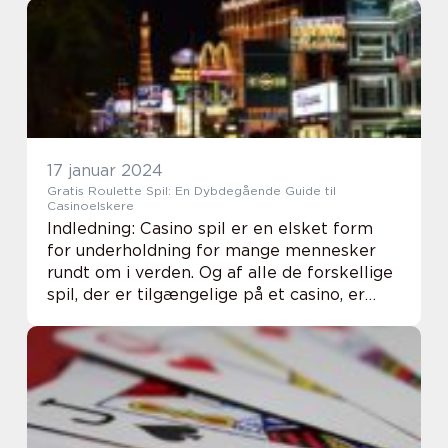
Her kan du få a...
17 januar 2024
Gratis Roulette Spil: En Dybdegående Guide til
Casinoelskere
Indledning: Casino spil er en elsket form
for underholdning for mange mennesker
rundt om i verden. Og af alle de forskellige
spil, der er tilgængelige på et casino, er
roulette uden tvivl en af de mest populære.
Nu til dags kan vi endda nyde glæden v...