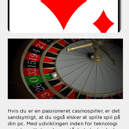
Hvis du er en passioneret casinospiller, er det
sandsynligt, at du også elsker at spille spil på
din pc. Med udviklingen inden for teknologi