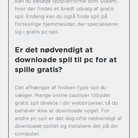
kan du besøge spilplatforme som Steam,
hvor der findes et bredt udvalg af gratis
spil. Endelig kan du også finde spil på
forskellige hjemmesider, der specialiserer
sig i gratis pc-spil.
Er det nødvendigt at
downloade spil til pc for at
spille gratis?
Det afhænger af hvilken type spil du
vælger. Mange online casinoer tilbyder
gratis spil direkte i din webbrowser, så du
behøver ikke at downloade noget. For
andre pc-spil er det dog ofte nødvendigt at
downloade spillet og installere det på din
computer.