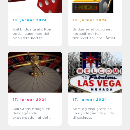
18. januar 2024
18. januar 2024
Spil bridge gratis Kom
Bridge er et populært
godt i gang med det
kortspil, der har
populære kortspil
tiltrukket spillere i årtier
17. januar 2024
17. januar 2024
Spil Gratis Bridge: En
Kom og vind gratis spil:
dybdegående
En dybdegående guide
præsentation af det
til casinospil
populære casinospil