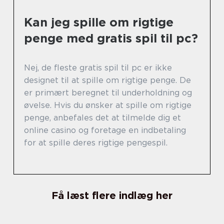
Kan jeg spille om rigtige
penge med gratis spil til pc?
Nej, de fleste gratis spil til pc er ikke
designet til at spille om rigtige penge. De
er primært beregnet til underholdning og
øvelse. Hvis du ønsker at spille om rigtige
penge, anbefales det at tilmelde dig et
online casino og foretage en indbetaling
for at spille deres rigtige pengespil.
Få læst flere indlæg her