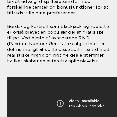
bredt udvalg af spilleautomater med
forskellige temaer og bonusfunktioner for at
tilfredsstille dine præferencer.
Bords- og kortspil som blackjack og roulette
er også blevet en populær del af gratis spil
til pc. Ved hjælp af avancerede RNG
(Random Number Generator) algoritmer, er
det nu muligt at spille disse spil i realtid med
realistiske grafik og rigtige dealerstemmer,
hvilket skaber en autentisk spiloplevelse.