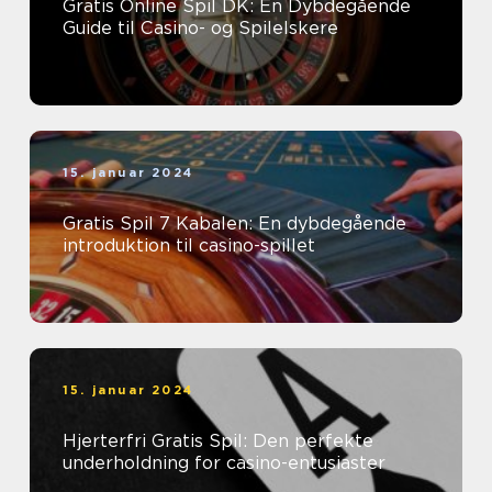
Gratis Online Spil DK: En Dybdegående
Guide til Casino- og Spilelskere
15. januar 2024
Gratis Spil 7 Kabalen: En dybdegående
introduktion til casino-spillet
15. januar 2024
Hjerterfri Gratis Spil: Den perfekte
underholdning for casino-entusiaster