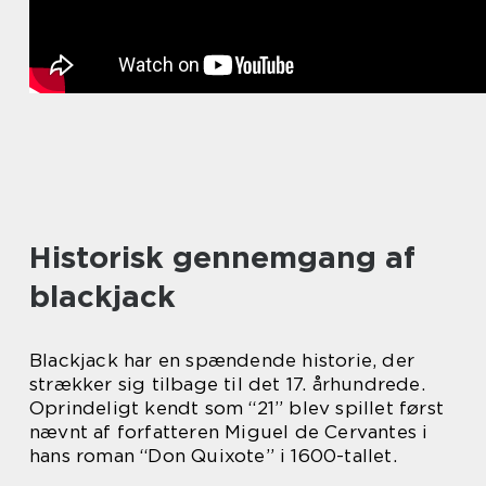
Historisk gennemgang af
blackjack
Blackjack har en spændende historie, der
strækker sig tilbage til det 17. århundrede.
Oprindeligt kendt som “21” blev spillet først
nævnt af forfatteren Miguel de Cervantes i
hans roman “Don Quixote” i 1600-tallet.