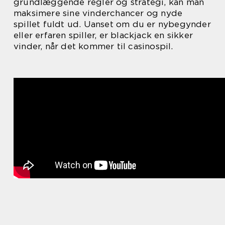
grundlæggende regler og strategi, kan man
maksimere sine vinderchancer og nyde
spillet fuldt ud. Uanset om du er nybegynder
eller erfaren spiller, er blackjack en sikker
vinder, når det kommer til casinospil.