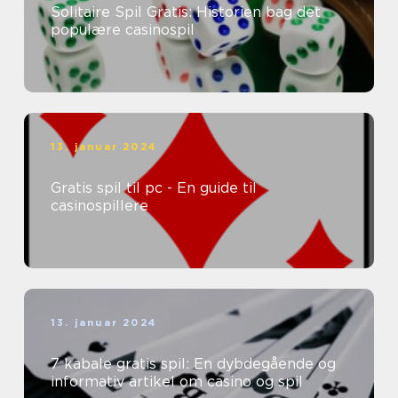
Solitaire Spil Gratis: Historien bag det
populære casinospil
13. januar 2024
Gratis spil til pc - En guide til
casinospillere
13. januar 2024
7 kabale gratis spil: En dybdegående og
informativ artikel om casino og spil