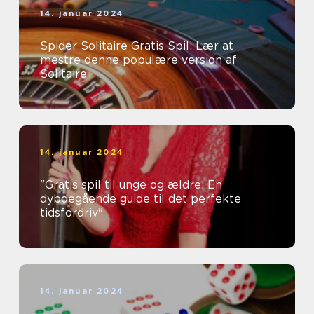
14. januar 2024
Spider Solitaire Gratis Spil: Lær at
mestre denne populære version af
Solitaire
14. januar 2024
"Gratis spil til unge og ældre: En
dybdegående guide til det perfekte
tidsfordriv"
14. januar 2024