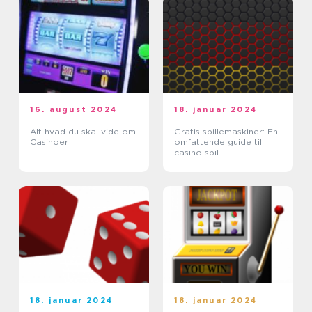
16. august 2024
18. januar 2024
Alt hvad du skal vide om
Gratis spillemaskiner: En
Casinoer
omfattende guide til
casino spil
18. januar 2024
18. januar 2024