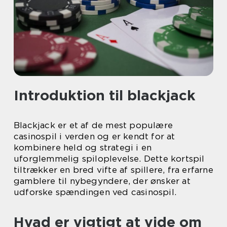
Introduktion til blackjack
Blackjack er et af de mest populære
casinospil i verden og er kendt for at
kombinere held og strategi i en
uforglemmelig spiloplevelse. Dette kortspil
tiltrækker en bred vifte af spillere, fra erfarne
gamblere til nybegyndere, der ønsker at
udforske spændingen ved casinospil.
Hvad er vigtigt at vide om