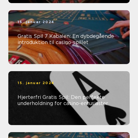
15. januar 2024
Gratis Spil 7 Kabalen: En dybdegående
introduktion til casino-spillet
15. januar 2024
Hjerterfri Gratis Spil: Den perfekte
underholdning for casino-entusiaster