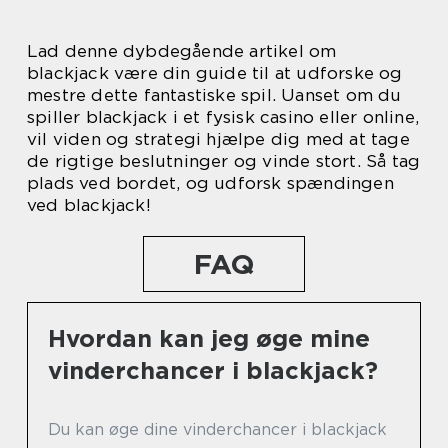
Lad denne dybdegående artikel om
blackjack være din guide til at udforske og
mestre dette fantastiske spil. Uanset om du
spiller blackjack i et fysisk casino eller online,
vil viden og strategi hjælpe dig med at tage
de rigtige beslutninger og vinde stort. Så tag
plads ved bordet, og udforsk spændingen
ved blackjack!
FAQ
Hvordan kan jeg øge mine
vinderchancer i blackjack?
Du kan øge dine vinderchancer i blackjack