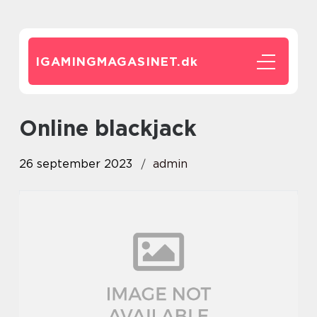
IGAMINGMAGASINET.
dk
online blackjack
26 september 2023
admin