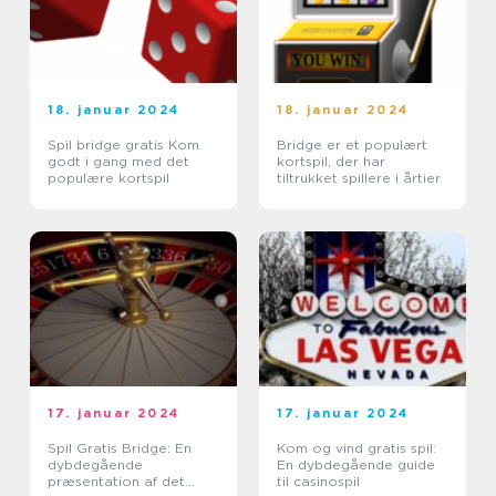
18. januar 2024
18. januar 2024
Spil bridge gratis Kom
Bridge er et populært
godt i gang med det
kortspil, der har
populære kortspil
tiltrukket spillere i årtier
17. januar 2024
17. januar 2024
Spil Gratis Bridge: En
Kom og vind gratis spil:
dybdegående
En dybdegående guide
præsentation af det
til casinospil