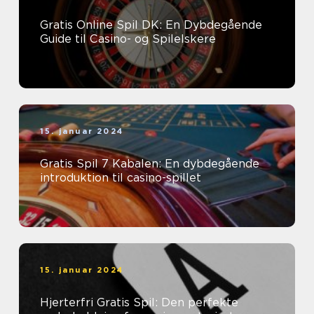
Gratis Online Spil DK: En Dybdegående
Guide til Casino- og Spilelskere
15. januar 2024
Gratis Spil 7 Kabalen: En dybdegående
introduktion til casino-spillet
15. januar 2024
Hjerterfri Gratis Spil: Den perfekte