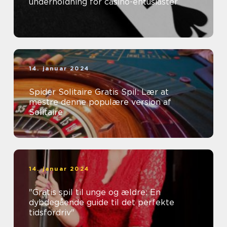
underholdning for casino-entusiaster
14. januar 2024
Spider Solitaire Gratis Spil: Lær at
mestre denne populære version af
Solitaire
14. januar 2024
"Gratis spil til unge og ældre: En
dybdegående guide til det perfekte
tidsfordriv"