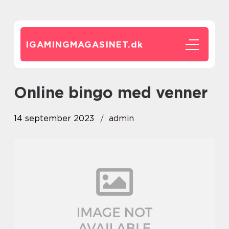
IGAMINGMAGASINET.
dk
online bingo med venner
14 september 2023
admin