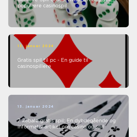
populære casinospil
13. januar 2024
Gratis spil til pc - En guide til
casinospillere
13. januar 2024
7 kabale gratis spil: En dybdegående og
informativ artikel om casino og spil