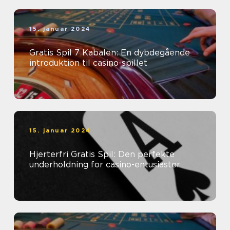
15. januar 2024
Gratis Spil 7 Kabalen: En dybdegående
introduktion til casino-spillet
15. januar 2024
Hjerterfri Gratis Spil: Den perfekte
underholdning for casino-entusiaster