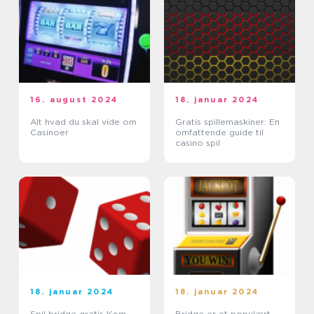
16. august 2024
18. januar 2024
Alt hvad du skal vide om
Gratis spillemaskiner: En
Casinoer
omfattende guide til
casino spil
18. januar 2024
18. januar 2024
Spil bridge gratis Kom
Bridge er et populært