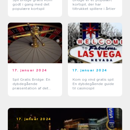
godt i gang med det
kortspil, der har
populære kortspil
tiltrukket spillere i årtier
17. januar 2024
17. januar 2024
Spil Gratis Bridge: En
Kom og vind gratis spil:
dybdegående
En dybdegående guide
præsentation af det
til casinospil
populære casinospil
17. januar 2024