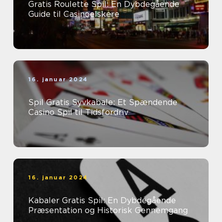
Gratis Roulette Spil: En Dybdegående
Guide til Casinoelskere
16. januar 2024
Spil Gratis Syvkabale: Et Spændende
Casino Spil til Tidsfordriv
16. januar 2024
Kabaler Gratis Spil: En Dybdegående
Præsentation og Historisk Gennemgang