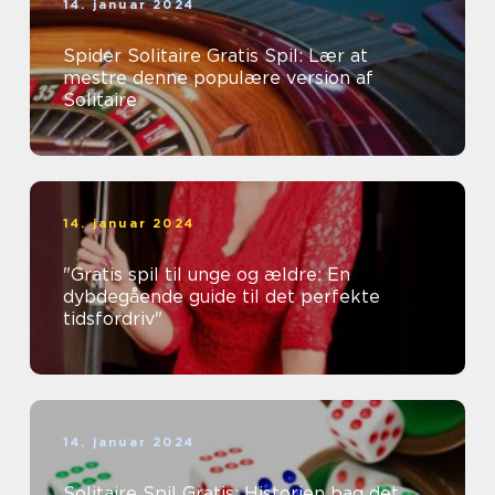
14. januar 2024
Spider Solitaire Gratis Spil: Lær at
mestre denne populære version af
Solitaire
14. januar 2024
"Gratis spil til unge og ældre: En
dybdegående guide til det perfekte
tidsfordriv"
14. januar 2024
Solitaire Spil Gratis: Historien bag det