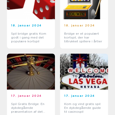
18. januar 2024
18. januar 2024
Spil bridge gratis Kom
Bridge er et populært
godt i gang med det
kortspil, der har
populære kortspil
tiltrukket spillere i årtier
17. januar 2024
17. januar 2024
Spil Gratis Bridge: En
Kom og vind gratis spil:
dybdegående
En dybdegående guide
præsentation af det
til casinospil