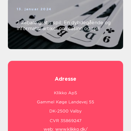
13. januar 2024
7 kabale gratis spil: En dybdegående og
informativ artikel om casino og spil
Adresse
web:
www.klikko.dk/