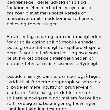
begrænsede i deres udvalg af spil og
funktioner. Men med tiden er nye danske
casinoer blevet mere sofistikerede og
innovative for at imødekomme spillernes
behov og forventninger.
En væsentlig ændring kom med muligheden
for at spille casino spil på mobile enheder.
Dette gjorde det muligt for spillere at spille
deres favoritspil når som helst og hvor som
helst, hvilket øgede tilgængeligheden og
populariteten af online casinoer betydeligt.
Desuden har nye danske casinoer også taget
skridt til at forbedre brugeroplevelsen ved at
tilbyde en mere intuitiv og brugervenlig
platform. Dette har gjort det lettere for
spillere at navigere rundt mellem forskellige
spil, foretage indbetalinger og hævninger
samt kontakte kundesupport.