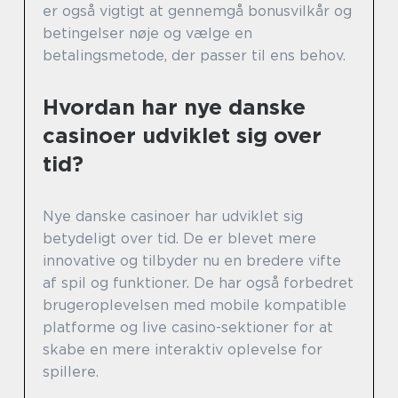
er også vigtigt at gennemgå bonusvilkår og
betingelser nøje og vælge en
betalingsmetode, der passer til ens behov.
Hvordan har nye danske
casinoer udviklet sig over
tid?
Nye danske casinoer har udviklet sig
betydeligt over tid. De er blevet mere
innovative og tilbyder nu en bredere vifte
af spil og funktioner. De har også forbedret
brugeroplevelsen med mobile kompatible
platforme og live casino-sektioner for at
skabe en mere interaktiv oplevelse for
spillere.