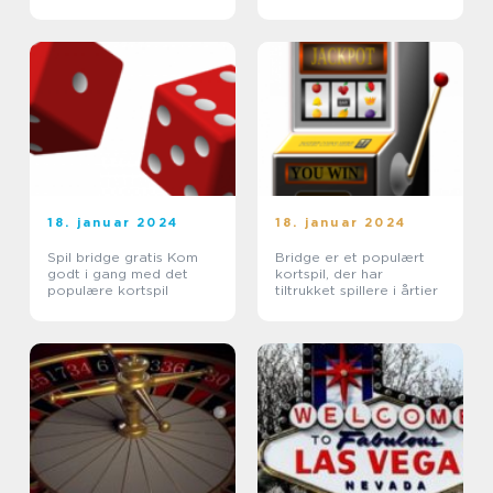
18. januar 2024
18. januar 2024
Spil bridge gratis Kom
Bridge er et populært
godt i gang med det
kortspil, der har
populære kortspil
tiltrukket spillere i årtier