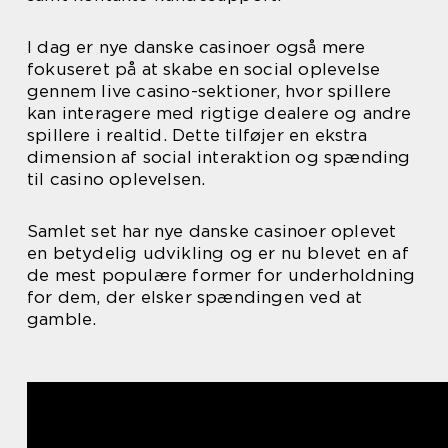
I dag er nye danske casinoer også mere
fokuseret på at skabe en social oplevelse
gennem live casino-sektioner, hvor spillere
kan interagere med rigtige dealere og andre
spillere i realtid. Dette tilføjer en ekstra
dimension af social interaktion og spænding
til casino oplevelsen.
Samlet set har nye danske casinoer oplevet
en betydelig udvikling og er nu blevet en af
de mest populære former for underholdning
for dem, der elsker spændingen ved at
gamble.