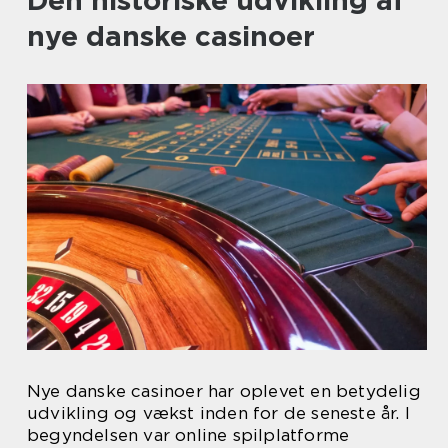
Den historiske udvikling af
nye danske casinoer
Nye danske casinoer har oplevet en betydelig
udvikling og vækst inden for de seneste år. I
begyndelsen var online spilplatforme