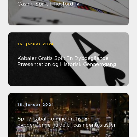
Casino Spil til Tidsfordriv
16. januar 2024
Kabaler Gratis Spil: En Dybdegående
Præsentation og Historisk Gennemgang
16. januar 2024
Spil 7 kabale online gratis: En
dybdegående guide til casinoentusiaster