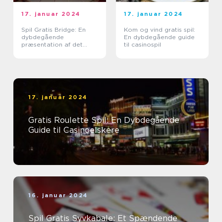
17. januar 2024
17. januar 2024
Spil Gratis Bridge: En
Kom og vind gratis spil:
dybdegående
En dybdegående guide
præsentation af det
til casinospil
populære casinospil
17. januar 2024
Gratis Roulette Spil: En Dybdegående
Guide til Casinoelskere
16. januar 2024
Spil Gratis Syvkabale: Et Spændende