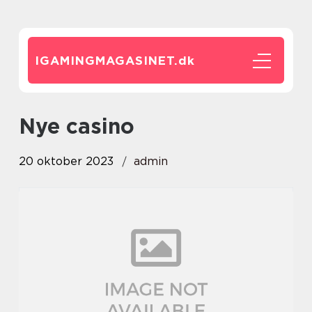
IGAMINGMAGASINET.
dk
nye casino
20 oktober 2023
admin