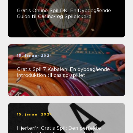
Gratis Online Spil DK: En Dybdegående
Guide til Casino- og Spilelskere
15. januar 2024
Gratis Spil 7 Kabalen: En dybdegående
introduktion til casino-spillet
15. januar 2024
Hjerterfri Gratis Spil: Den perfekte