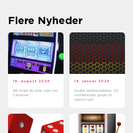
Flere Nyheder
16. august 2024
18. januar 2024
Alt hvad du skal vide om
Gratis spillemaskiner: En
Casinoer
omfattende guide til
casino spil