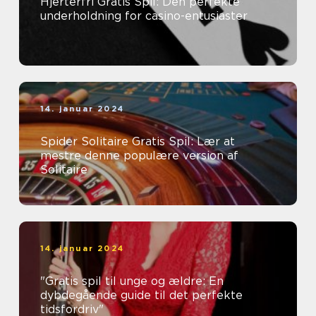
Hjerterfri Gratis Spil: Den perfekte
underholdning for casino-entusiaster
14. januar 2024
Spider Solitaire Gratis Spil: Lær at
mestre denne populære version af
Solitaire
14. januar 2024
"Gratis spil til unge og ældre: En
dybdegående guide til det perfekte
tidsfordriv"