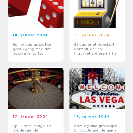
18. januar 2024
18. januar 2024
Spil bridge gratis Kom
Bridge er et populært
godt i gang med det
kortspil, der har
populære kortspil
tiltrukket spillere i årtier
17. januar 2024
17. januar 2024
Spil Gratis Bridge: En
Kom og vind gratis spil:
dybdegående
En dybdegående guide