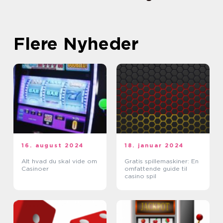
Flere Nyheder
16. august 2024
18. januar 2024
Alt hvad du skal vide om
Gratis spillemaskiner: En
Casinoer
omfattende guide til
casino spil