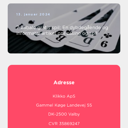
13. januar 2024
7 kabale gratis spil: En dybdegående og
informativ artikel om casino og spil
Adresse