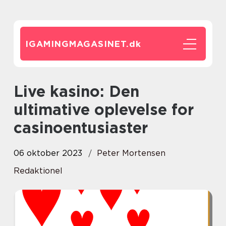
IGAMINGMAGASINET.
dk
Live kasino: Den
ultimative oplevelse for
casinoentusiaster
06 oktober 2023
Peter Mortensen
Redaktionel