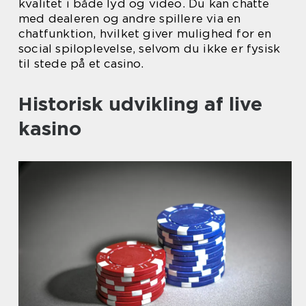
kvalitet i både lyd og video. Du kan chatte
med dealeren og andre spillere via en
chatfunktion, hvilket giver mulighed for en
social spiloplevelse, selvom du ikke er fysisk
til stede på et casino.
Historisk udvikling af live
kasino