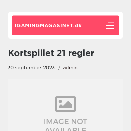
IGAMINGMAGASINET.
dk
kortspillet 21 regler
30 september 2023
admin