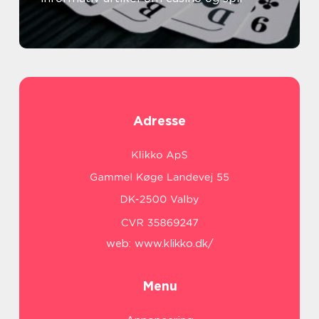
Adresse
web:
www.klikko.dk/
Menu