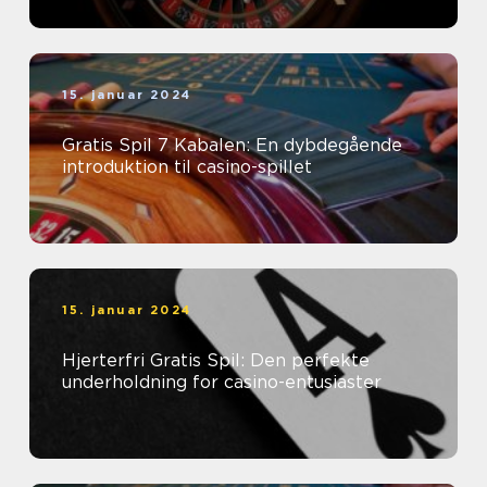
15. januar 2024
Gratis Spil 7 Kabalen: En dybdegående
introduktion til casino-spillet
15. januar 2024
Hjerterfri Gratis Spil: Den perfekte
underholdning for casino-entusiaster