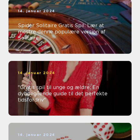
14. januar 2024
Spider Solitaire Gratis Spil: Lær at
mestre denne populære version af
Solitaire
14. januar 2024
"Gratis spil til unge og ældre: En
dybdegående guide til det perfekte
tidsfordriv"
14. januar 2024