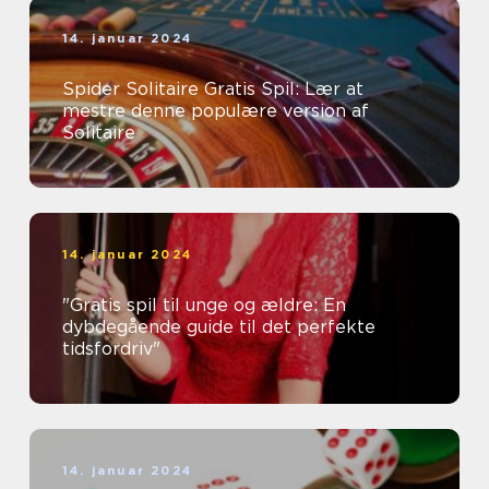
14. januar 2024
Spider Solitaire Gratis Spil: Lær at
mestre denne populære version af
Solitaire
14. januar 2024
"Gratis spil til unge og ældre: En
dybdegående guide til det perfekte
tidsfordriv"
14. januar 2024