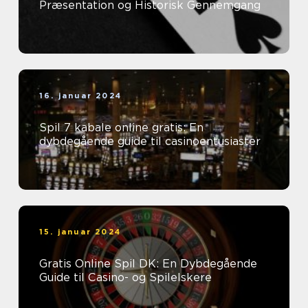
Præsentation og Historisk Gennemgang
16. januar 2024
Spil 7 kabale online gratis: En
dybdegående guide til casinoentusiaster
15. januar 2024
Gratis Online Spil DK: En Dybdegående
Guide til Casino- og Spilelskere