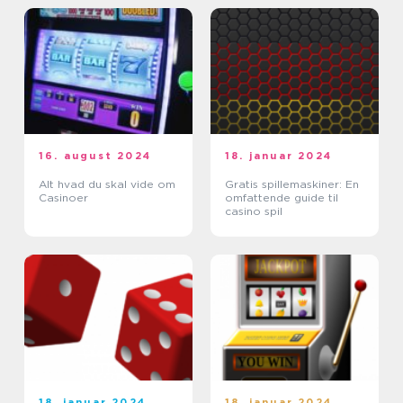
16. august 2024
18. januar 2024
Alt hvad du skal vide om
Gratis spillemaskiner: En
Casinoer
omfattende guide til
casino spil
18. januar 2024
18. januar 2024