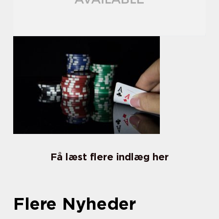
Få læst flere indlæg her
Flere Nyheder