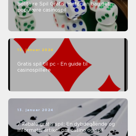
Solitaire Spil Gratis: Historien bag det
populære casinospil
13. januar 2024
Gratis spil til pc - En guide til
casinospillere
13. januar 2024
7 kabale gratis spil: En dybdegående og
informativ artikel om casino og spil