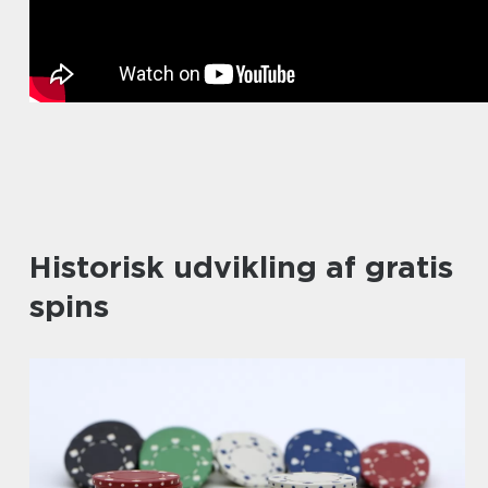
Historisk udvikling af gratis
spins