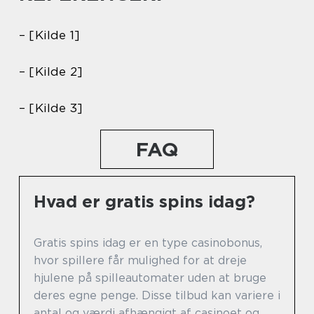
– [Kilde 1]
– [Kilde 2]
– [Kilde 3]
FAQ
Hvad er gratis spins idag?
Gratis spins idag er en type casinobonus,
hvor spillere får mulighed for at dreje
hjulene på spilleautomater uden at bruge
deres egne penge. Disse tilbud kan variere i
antal og værdi afhængigt af casinoet og