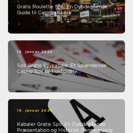
Gratis Roulette Spil: En Dybdegående
Guide til Casinoelskere
16. januar 2024
Spil Gratis Syvkabale: Et Spændende
Casino Spil til Tidsfordriv
16. januar 2024
Kabaler Gratis Spil: En Dybdegående
Præsentation og Historisk Gennemgang