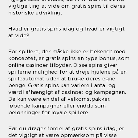
vigtige ting at vide om gratis spins til deres
historiske udvikling.
Hvad er gratis spins idag og hvad er vigtigt
at vide?
For spillere, der måske ikke er bekendt med
konceptet, er gratis spins en type bonus, som
online casinoer tilbyder. Disse spins giver
spillerne mulighed for at dreje hjulene på en
spilleautomat uden at bruge deres egne
penge. Gratis spins kan variere i antal og
værdi afhængigt af casinoet og kampagnen.
De kan være en del af velkomstpakker,
løbende kampagner eller endda som
belønninger for loyale spillere.
Før du drager fordel af gratis spins idag, er
det vigtigt at være opmærksom på visse