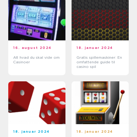
16. august 2024
18. januar 2024
Alt hvad du skal vide om
Gratis spillemaskiner: En
Casinoer
omfattende guide til
casino spil
18. januar 2024
18. januar 2024