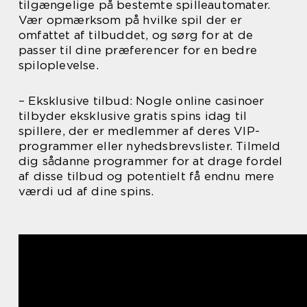
tilgængelige på bestemte spilleautomater.
Vær opmærksom på hvilke spil der er
omfattet af tilbuddet, og sørg for at de
passer til dine præferencer for en bedre
spiloplevelse.
– Eksklusive tilbud: Nogle online casinoer
tilbyder eksklusive gratis spins idag til
spillere, der er medlemmer af deres VIP-
programmer eller nyhedsbrevslister. Tilmeld
dig sådanne programmer for at drage fordel
af disse tilbud og potentielt få endnu mere
værdi ud af dine spins.