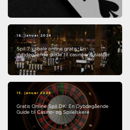
16. januar 2024
Spil 7 kabale online gratis: En
dybdegående guide til casinoentusiaster
15. januar 2024
Gratis Online Spil DK: En Dybdegående
Guide til Casino- og Spilelskere