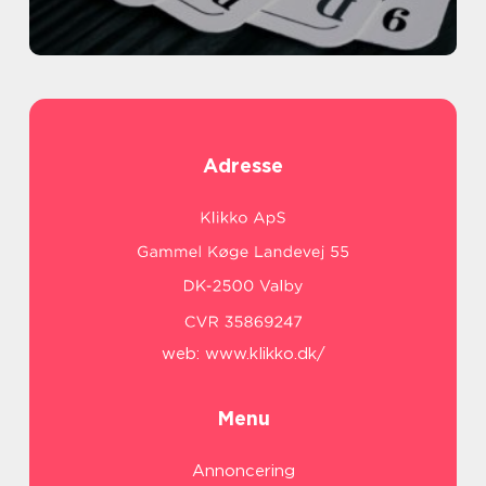
Adresse
web:
www.klikko.dk/
Menu
Annoncering