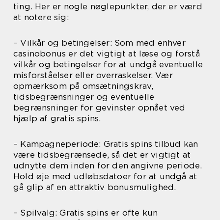
ting. Her er nogle nøglepunkter, der er værd
at notere sig:
– Vilkår og betingelser: Som med enhver
casinobonus er det vigtigt at læse og forstå
vilkår og betingelser for at undgå eventuelle
misforståelser eller overraskelser. Vær
opmærksom på omsætningskrav,
tidsbegrænsninger og eventuelle
begrænsninger for gevinster opnået ved
hjælp af gratis spins.
– Kampagneperiode: Gratis spins tilbud kan
være tidsbegrænsede, så det er vigtigt at
udnytte dem inden for den angivne periode.
Hold øje med udløbsdatoer for at undgå at
gå glip af en attraktiv bonusmulighed.
– Spilvalg: Gratis spins er ofte kun