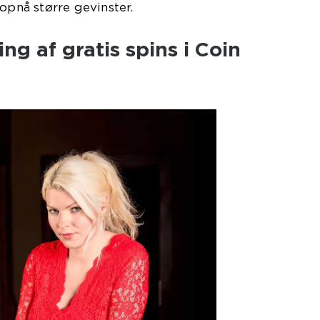
opnå større gevinster.
ing af gratis spins i Coin