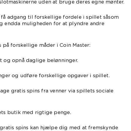
å slotmaskinerne uden at bruge deres egne mønter.
få adgang til forskellige fordele i spillet såsom
og endda muligheden for at plyndre andre
s på forskellige måder i Coin Master:
gt og opnå daglige belønninger.
nger og udføre forskellige opgaver i spillet.
ge gratis spins fra venner via spillets sociale
ets butik med rigtige penge.
 gratis spins kan hjælpe dig med at fremskynde