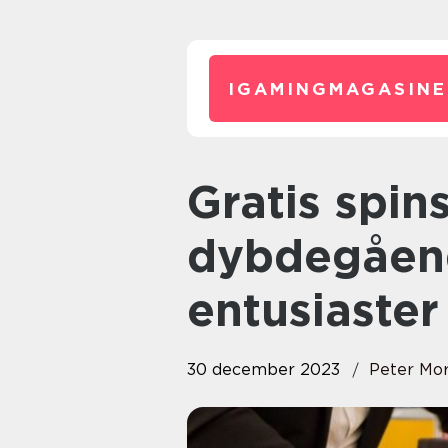
IGAMINGMAGASINE
Gratis spins i Coin Master – En
dybdegåend
entusiaster
30 december 2023
Peter Mo