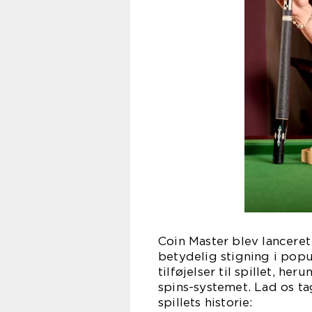
Coin Master blev lanceret
betydelig stigning i popu
tilføjelser til spillet, he
spins-systemet. Lad os ta
spillets historie: