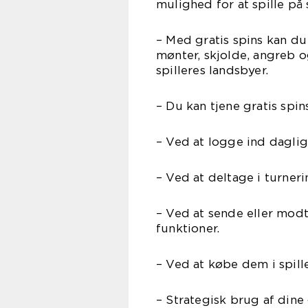
mulighed for at spille p
– Med gratis spins kan du 
mønter, skjolde, angreb 
spilleres landsbyer.
– Du kan tjene gratis spin
– Ved at logge ind dagli
– Ved at deltage i turneri
– Ved at sende eller modta
funktioner.
– Ved at købe dem i spill
– Strategisk brug af dine