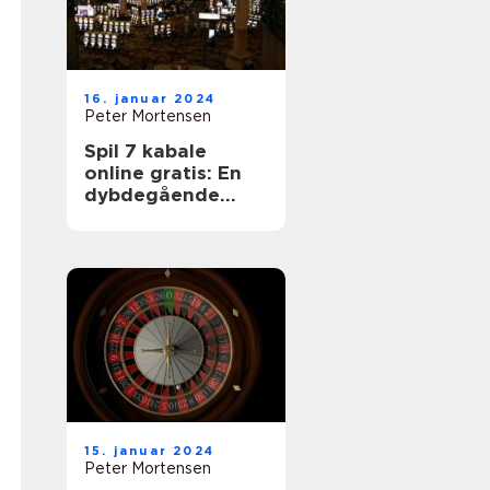
16. januar 2024
Peter Mortensen
Spil 7 kabale
online gratis: En
dybdegående
guide til
casinoentusiaster
15. januar 2024
Peter Mortensen