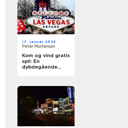
17. januar 2024
Peter Mortensen
Kom og vind gratis
spil: En
dybdegående
guide til casinospil