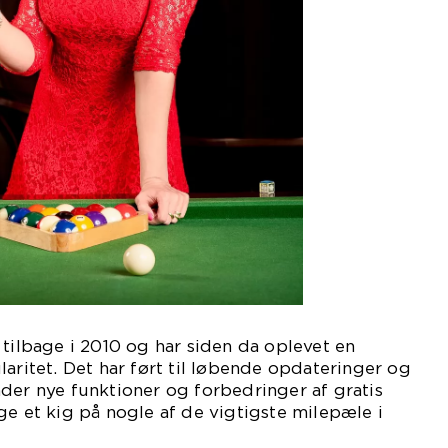
 tilbage i 2010 og har siden da oplevet en
laritet. Det har ført til løbende opdateringer og
runder nye funktioner og forbedringer af gratis
ge et kig på nogle af de vigtigste milepæle i