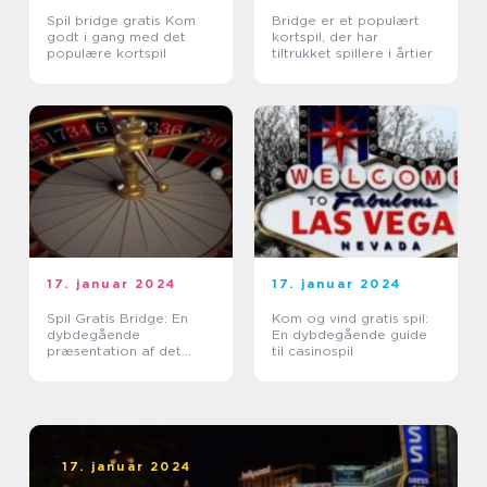
Spil bridge gratis Kom
Bridge er et populært
godt i gang med det
kortspil, der har
populære kortspil
tiltrukket spillere i årtier
17. januar 2024
17. januar 2024
Spil Gratis Bridge: En
Kom og vind gratis spil:
dybdegående
En dybdegående guide
præsentation af det
til casinospil
populære casinospil
17. januar 2024