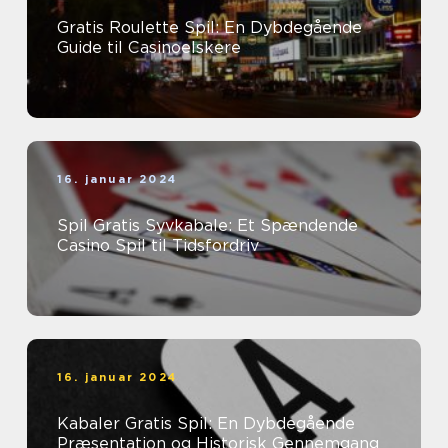
Gratis Roulette Spil: En Dybdegående
Guide til Casinoelskere
16. januar 2024
Spil Gratis Syvkabale: Et Spændende
Casino Spil til Tidsfordriv
16. januar 2024
Kabaler Gratis Spil: En Dybdegående
Præsentation og Historisk Gennemgang