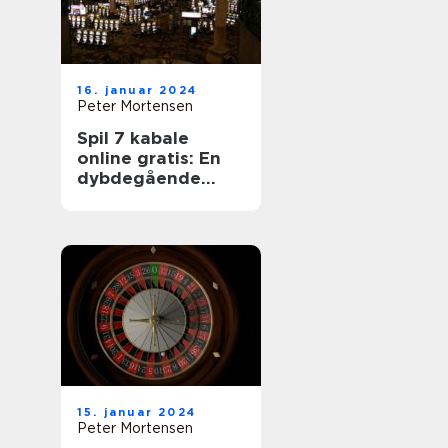
16. januar 2024
Peter Mortensen
Spil 7 kabale
online gratis: En
dybdegående
guide til
casinoentusiaster
15. januar 2024
Peter Mortensen