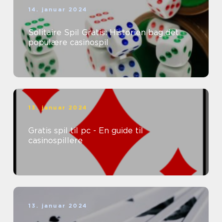
14. januar 2024
Solitaire Spil Gratis: Historien bag det
populære casinospil
13. januar 2024
Gratis spil til pc - En guide til
casinospillere
13. januar 2024