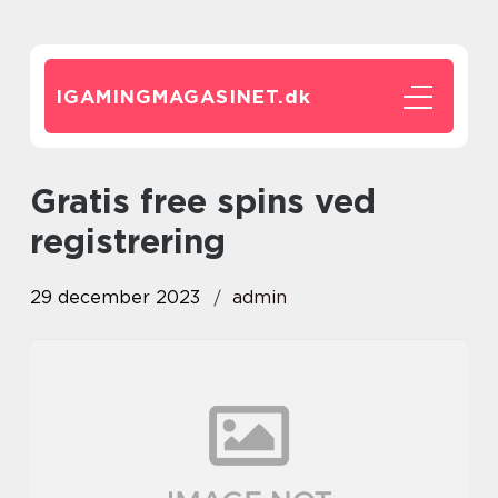
IGAMINGMAGASINET.
dk
gratis free spins ved
registrering
29 december 2023
admin