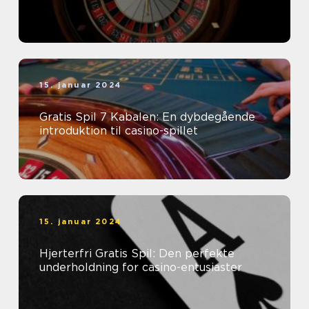
15. januar 2024
Gratis Spil 7 Kabalen: En dybdegående
introduktion til casino-spillet
15. januar 2024
Hjerterfri Gratis Spil: Den perfekte
underholdning for casino-entusiaster