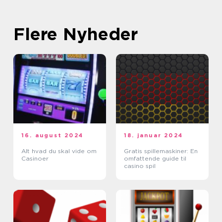
Flere Nyheder
16. august 2024
18. januar 2024
Alt hvad du skal vide om
Gratis spillemaskiner: En
Casinoer
omfattende guide til
casino spil