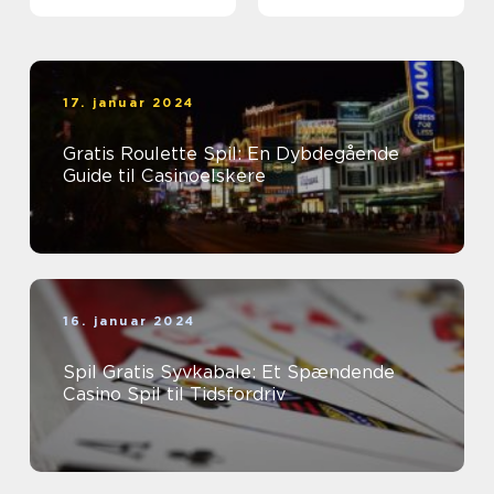
populære casinospil
17. januar 2024
Gratis Roulette Spil: En Dybdegående
Guide til Casinoelskere
16. januar 2024
Spil Gratis Syvkabale: Et Spændende
Casino Spil til Tidsfordriv