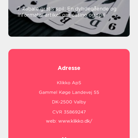
7 kabale gratis spil: En dybdegående og
informativ artikel om casino og spil
Adresse
web:
www.klikko.dk/