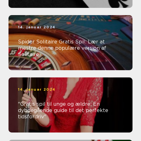
14. januar 2024
Spider Solitaire Gratis Spil: Lær at
mestre denne populære version af
Solitaire
14. januar 2024
"Gratis spil til unge og ældre: En
dybdegående guide til det perfekte
tidsfordriv"