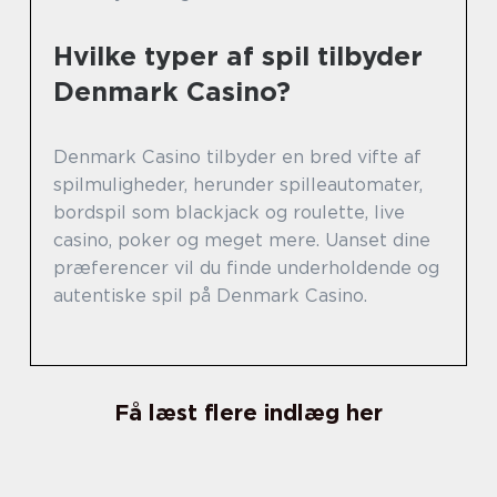
Hvilke typer af spil tilbyder
Denmark Casino?
Denmark Casino tilbyder en bred vifte af
spilmuligheder, herunder spilleautomater,
bordspil som blackjack og roulette, live
casino, poker og meget mere. Uanset dine
præferencer vil du finde underholdende og
autentiske spil på Denmark Casino.
Få læst flere indlæg her