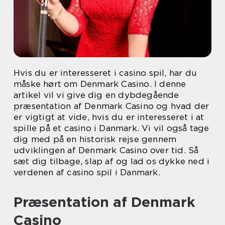
Hvis du er interesseret i casino spil, har du
måske hørt om Denmark Casino. I denne
artikel vil vi give dig en dybdegående
præsentation af Denmark Casino og hvad der
er vigtigt at vide, hvis du er interesseret i at
spille på et casino i Danmark. Vi vil også tage
dig med på en historisk rejse gennem
udviklingen af Denmark Casino over tid. Så
sæt dig tilbage, slap af og lad os dykke ned i
verdenen af casino spil i Danmark.
Præsentation af Denmark
Casino