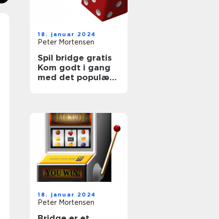
18. januar 2024
Peter Mortensen
Spil bridge gratis
Kom godt i gang
med det populære
kortspil
18. januar 2024
Peter Mortensen
Bridge er et