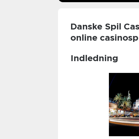
Danske Spil Cas
online casinosp
Indledning