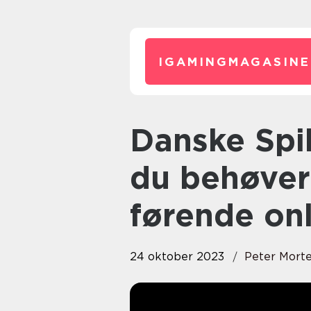
IGAMINGMAGASINE
Danske Spil Casino – Alt hvad
du behøver
førende onl
24 oktober 2023
Peter Mort