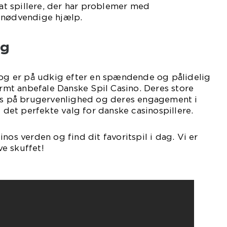
 at spillere, der har problemer med
 nødvendige hjælp.
ng
 og er på udkig efter en spændende og pålidelig
armt anbefale Danske Spil Casino. Deres store
kus på brugervenlighed og deres engagement i
l det perfekte valg for danske casinospillere.
nos verden og find dit favoritspil i dag. Vi er
ve skuffet!