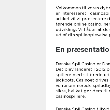
Velkommen til vores dybd
er interesseret i casinosp
artikel vil vi præsentere
førende online casino, h
udvikling. Vi håber, at d
ud af din spilleoplevelse
En præsentatio
Danske Spil Casino er Da
Det blev lanceret i 2012 o
spillere med sit brede u
jackpots. Casinoet drives
velrenommerede spiludbyde
sikre, hvilket gør dem ti
casinospillere.
Danske Spil Casino tilbyd