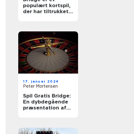
populært kortspil,
der har tiltrukket
spillere i årtier
17. januar 2024
Peter Mortensen
Spil Gratis Bridge:
En dybdegående
præsentation af
det populære
casinospil