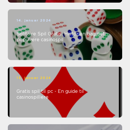
14. januar 2024
Solitaire Spil Gratis: Historien bag det
populære casinospil
13. januar 2024
Gratis spil til pc - En guide til
casinospillere