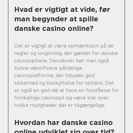
Hvad er vigtigt at vide, før
man begynder at spille
danske casino online?
Det er vigtigt at være opmærksom på de
regler og lovgivning, der gælder for danske
casinospillere. Derudover bør man også
kunne identificere pålidelige
casinoplatforme, der tilbyder god
sikkerhed og beskyttelse for spillere. Det
er også en god idé at have en forståelse for
forskellige casinospil og være klar over,
hvilke muligheder der er tilgængelige.
Hvordan har danske casino
online udviklet sig over tid?