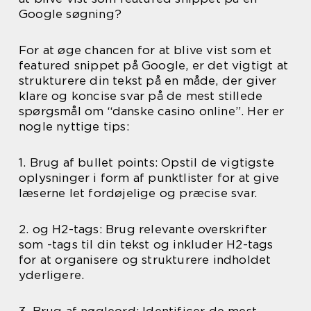
Google søgning?
For at øge chancen for at blive vist som et
featured snippet på Google, er det vigtigt at
strukturere din tekst på en måde, der giver
klare og koncise svar på de mest stillede
spørgsmål om “danske casino online”. Her er
nogle nyttige tips:
1. Brug af bullet points: Opstil de vigtigste
oplysninger i form af punktlister for at give
læserne let fordøjelige og præcise svar.
2. og H2-tags: Brug relevante overskrifter
som -tags til din tekst og inkluder H2-tags
for at organisere og strukturere indholdet
yderligere.