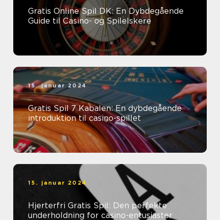
Gratis Online Spil DK: En Dybdegående
Guide til Casino- og Spilelskere
15. januar 2024
Gratis Spil 7 Kabalen: En dybdegående
introduktion til casino-spillet
15. januar 2024
Hjerterfri Gratis Spil: Den perfekte
underholdning for casino-entusiaster