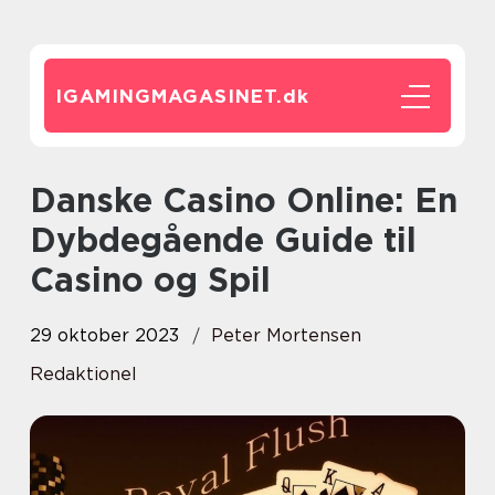
IGAMINGMAGASINET.
dk
Danske Casino Online: En
Dybdegående Guide til
Casino og Spil
29 oktober 2023
Peter Mortensen
Redaktionel