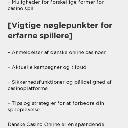
– Muligheder for forskellige former for
casino spil
[Vigtige nøglepunkter for
erfarne spillere]
– Anmeldelser af danske online casinoer
– Aktuelle kampagner og tilbud
– Sikkerhedsfunktioner og pålidelighed af
casinoplatforme
– Tips og strategier for at forbedre din
spiloplevelse
Danske Casino Online er en spændende