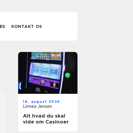
ES
KONTAKT OS
16. august 2024
Linnea Jensen
Alt hvad du skal
vide om Casinoer