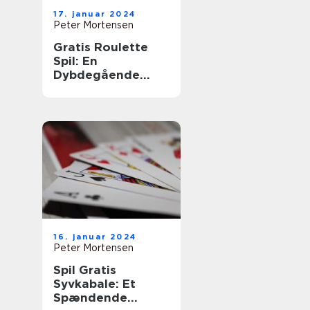
17. januar 2024
Peter Mortensen
Gratis Roulette
Spil: En
Dybdegående
Guide til
Casinoelskere
16. januar 2024
Peter Mortensen
Spil Gratis
Syvkabale: Et
Spændende