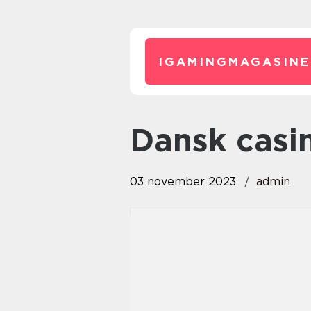
IGAMINGMAGASINE
dansk cas
03 november 2023
admin