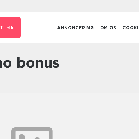
T.
dk
ANNONCERING
OM OS
COOKI
ino bonus