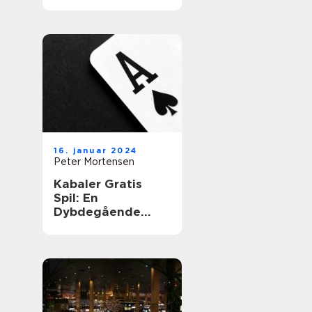
Casino Spil til
Tidsfordriv
16. januar 2024
Peter Mortensen
Kabaler Gratis
Spil: En
Dybdegående
Præsentation og
Historisk
Gennemgang