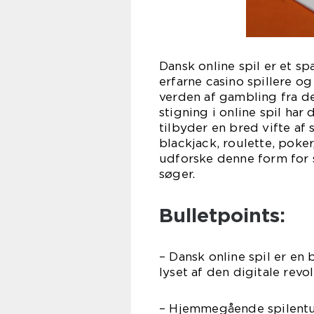
Dansk online spil er et
erfarne casino spillere 
verden af gambling fra d
stigning i online spil har
tilbyder en bred vifte af
blackjack, roulette, poker
udforske denne form for 
søger.
Bulletpoints:
– Dansk online spil er en 
lyset af den digitale revol
– Hjemmegående spilentu