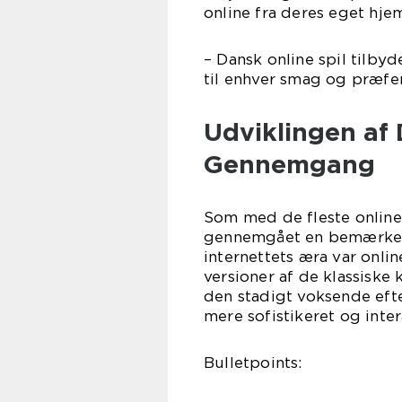
online fra deres eget hje
– Dansk online spil tilby
til enhver smag og præfe
Udviklingen af 
Gennemgang
Som med de fleste online 
gennemgået en bemærkels
internettets æra var onli
versioner af de klassiske
den stadigt voksende efter
mere sofistikeret og inter
Bulletpoints: