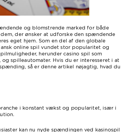
 spændende og blomstrende marked for både
og dem, der ønsker at udforske den spændende
eres eget hjem. Som en del af den globale
 dansk online spil vundet stor popularitet og
 spilmuligheder, herunder casino spil som
, og spilleautomater. Hvis du er interesseret i at
spænding, så er denne artikel nøjagtig, hvad du
branche i konstant vækst og popularitet, især i
ution.
siaster kan nu nyde spændingen ved kasinospil