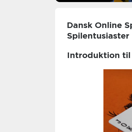
Dansk Online Sp
Spilentusiaster
Introduktion ti