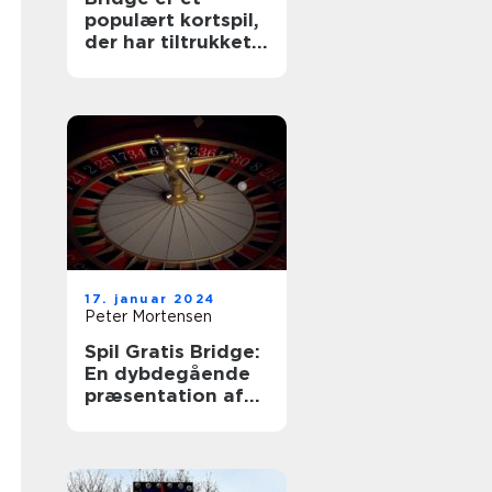
populært kortspil,
der har tiltrukket
spillere i årtier
17. januar 2024
Peter Mortensen
Spil Gratis Bridge:
En dybdegående
præsentation af
det populære
casinospil