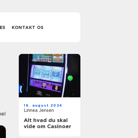
ES
KONTAKT OS
16. august 2024
Linnea Jensen
nel
Alt hvad du skal
vide om Casinoer