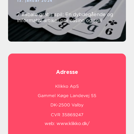
13. januar 2024
7 kabale gratis spil: En dybdegående og
informativ artikel om casino og spil
Adresse
web:
www.klikko.dk/