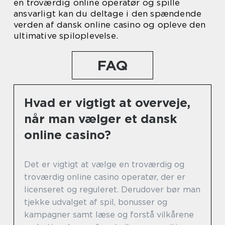
en troværdig online operatør og spille
ansvarligt kan du deltage i den spændende
verden af dansk online casino og opleve den
ultimative spiloplevelse.
FAQ
Hvad er vigtigt at overveje,
når man vælger et dansk
online casino?
Det er vigtigt at vælge en troværdig og
troværdig online casino operatør, der er
licenseret og reguleret. Derudover bør man
tjekke udvalget af spil, bonusser og
kampagner samt læse og forstå vilkårene