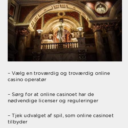
– Vælg en troværdig og troværdig online
casino operatør
– Sørg for at online casinoet har de
nødvendige licenser og reguleringer
– Tjek udvalget af spil, som online casinoet
tilbyder