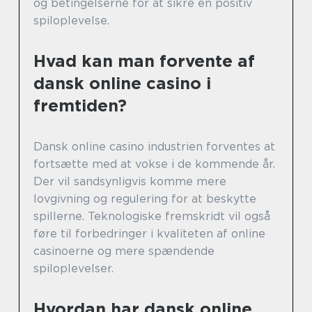
og betingelserne for at sikre en positiv
spiloplevelse.
Hvad kan man forvente af
dansk online casino i
fremtiden?
Dansk online casino industrien forventes at
fortsætte med at vokse i de kommende år.
Der vil sandsynligvis komme mere
lovgivning og regulering for at beskytte
spillerne. Teknologiske fremskridt vil også
føre til forbedringer i kvaliteten af online
casinoerne og mere spændende
spiloplevelser.
Hvordan har dansk online