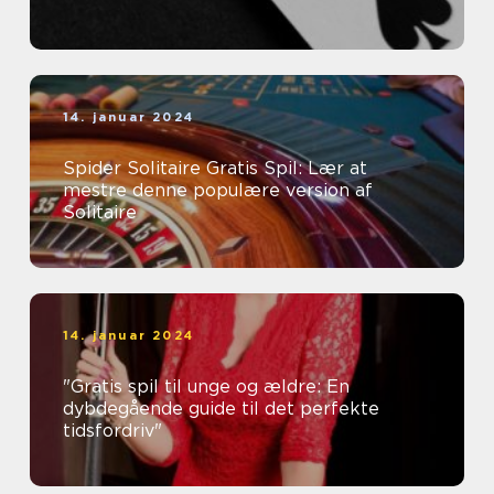
14. januar 2024
Spider Solitaire Gratis Spil: Lær at
mestre denne populære version af
Solitaire
14. januar 2024
"Gratis spil til unge og ældre: En
dybdegående guide til det perfekte
tidsfordriv"