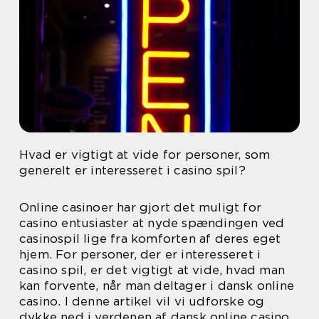
Hvad er vigtigt at vide for personer, som
generelt er interesseret i casino spil?
Online casinoer har gjort det muligt for
casino entusiaster at nyde spændingen ved
casinospil lige fra komforten af deres eget
hjem. For personer, der er interesseret i
casino spil, er det vigtigt at vide, hvad man
kan forvente, når man deltager i dansk online
casino. I denne artikel vil vi udforske og
dykke ned i verdenen af dansk online casino,