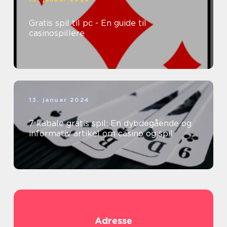
Gratis spil til pc - En guide til
casinospillere
13. januar 2024
7 kabale gratis spil: En dybdegående og
informativ artikel om casino og spil
Adresse