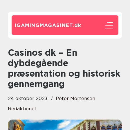
IGAMINGMAGASINET.
dk
Casinos dk – En
dybdegående
præsentation og historisk
gennemgang
24 oktober 2023
Peter Mortensen
Redaktionel