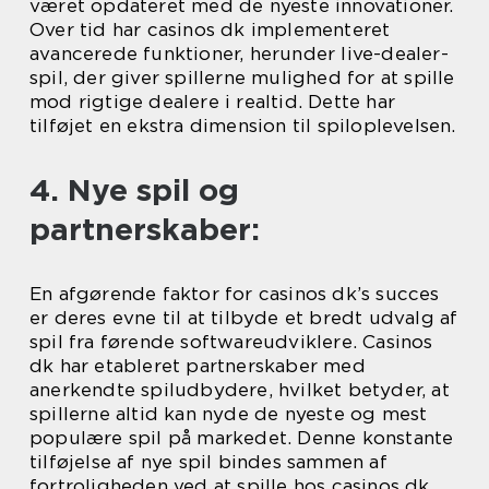
været opdateret med de nyeste innovationer.
Over tid har casinos dk implementeret
avancerede funktioner, herunder live-dealer-
spil, der giver spillerne mulighed for at spille
mod rigtige dealere i realtid. Dette har
tilføjet en ekstra dimension til spiloplevelsen.
4. Nye spil og
partnerskaber:
En afgørende faktor for casinos dk’s succes
er deres evne til at tilbyde et bredt udvalg af
spil fra førende softwareudviklere. Casinos
dk har etableret partnerskaber med
anerkendte spiludbydere, hvilket betyder, at
spillerne altid kan nyde de nyeste og mest
populære spil på markedet. Denne konstante
tilføjelse af nye spil bindes sammen af
fortroligheden ved at spille hos casinos dk.