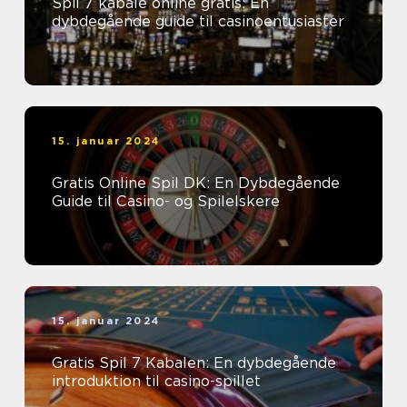
Spil 7 kabale online gratis: En
dybdegående guide til casinoentusiaster
15. januar 2024
Gratis Online Spil DK: En Dybdegående
Guide til Casino- og Spilelskere
15. januar 2024
Gratis Spil 7 Kabalen: En dybdegående
introduktion til casino-spillet