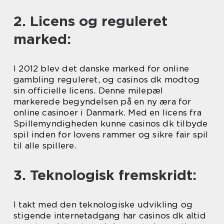
2. Licens og reguleret
marked:
I 2012 blev det danske marked for online
gambling reguleret, og casinos dk modtog
sin officielle licens. Denne milepæl
markerede begyndelsen på en ny æra for
online casinoer i Danmark. Med en licens fra
Spillemyndigheden kunne casinos dk tilbyde
spil inden for lovens rammer og sikre fair spil
til alle spillere.
3. Teknologisk fremskridt:
I takt med den teknologiske udvikling og
stigende internetadgang har casinos dk altid