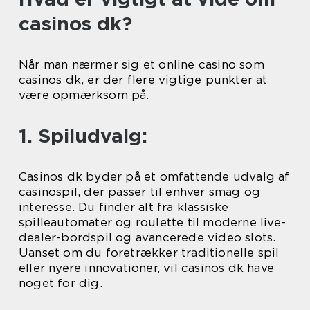
casinos dk?
Når man nærmer sig et online casino som
casinos dk, er der flere vigtige punkter at
være opmærksom på.
1. Spiludvalg:
Casinos dk byder på et omfattende udvalg af
casinospil, der passer til enhver smag og
interesse. Du finder alt fra klassiske
spilleautomater og roulette til moderne live-
dealer-bordspil og avancerede video slots.
Uanset om du foretrækker traditionelle spil
eller nyere innovationer, vil casinos dk have
noget for dig.