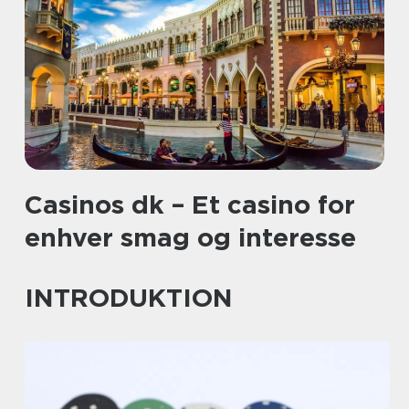
Casinos dk – Et casino for
enhver smag og interesse
INTRODUKTION