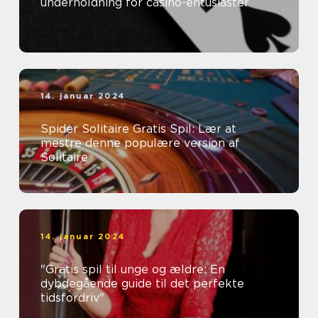
underholdning for casino-entusiaster
14. januar 2024
Spider Solitaire Gratis Spil: Lær at
mestre denne populære version af
Solitaire
14. januar 2024
"Gratis spil til unge og ældre: En
dybdegående guide til det perfekte
tidsfordriv"