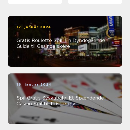
populære casinospil
17. januar 2024
Gratis Roulette Spil: En Dybdegående
Guide til Casinoelskere
16. januar 2024
Spil Gratis Syvkabale: Et Spændende
Casino Spil til Tidsfordriv