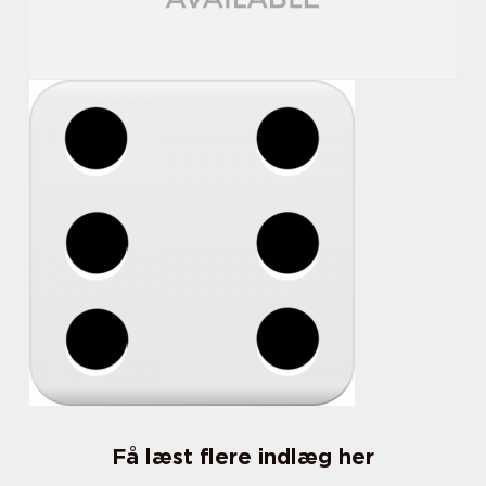
Få læst flere indlæg her