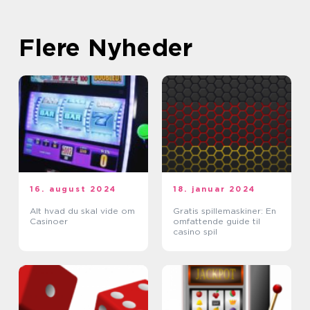
Flere Nyheder
16. august 2024
18. januar 2024
Alt hvad du skal vide om
Gratis spillemaskiner: En
Casinoer
omfattende guide til
casino spil