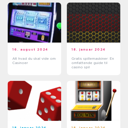
16. august 2024
18. januar 2024
Alt hvad du skal vide om
Gratis spillemaskiner: En
Casinoer
omfattende guide til
casino spil
18. januar 2024
18. januar 2024