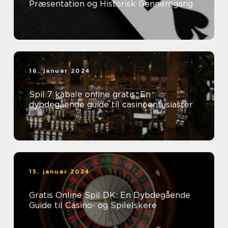
Præsentation og Historisk Gennemgang
16. januar 2024
Spil 7 kabale online gratis: En
dybdegående guide til casinoentusiaster
15. januar 2024
Gratis Online Spil DK: En Dybdegående
Guide til Casino- og Spilelskere