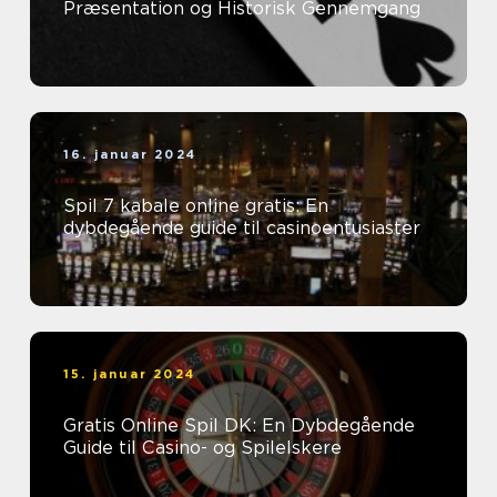
Præsentation og Historisk Gennemgang
16. januar 2024
Spil 7 kabale online gratis: En
dybdegående guide til casinoentusiaster
15. januar 2024
Gratis Online Spil DK: En Dybdegående
Guide til Casino- og Spilelskere