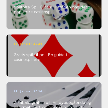
Solitaire Spil Gratis: Historien bag det
populære casinospil
13. januar 2024
Gratis spil til pc - En guide til
casinospillere
13. januar 2024
7 kabale gratis spil: En dybdegående og
informativ artikel om casino og spil