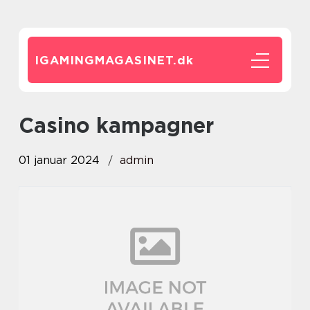
IGAMINGMAGASINET.
dk
casino kampagner
01 januar 2024
admin