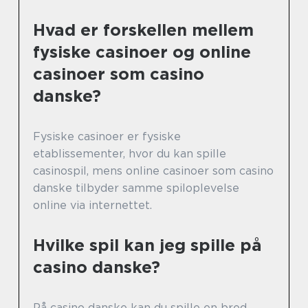
Hvad er forskellen mellem
fysiske casinoer og online
casinoer som casino
danske?
Fysiske casinoer er fysiske
etablissementer, hvor du kan spille
casinospil, mens online casinoer som casino
danske tilbyder samme spiloplevelse
online via internettet.
Hvilke spil kan jeg spille på
casino danske?
På casino danske kan du spille en bred