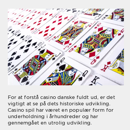
For at forstå casino danske fuldt ud, er det
vigtigt at se på dets historiske udvikling.
Casino spil har været en populær form for
underholdning i århundreder og har
gennemgået en utrolig udvikling.