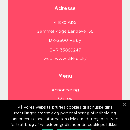
Adresse
web:
www.klikko.dk/
Menu
Annoncering
Om os
Cookies
På vores website bruges cookies til at huske dine
indstillinger, statistik og personalisering af indhold og
Kontakt os
annoncer. Denne information deles med tredjepart. Ved
Sitemap
fortsat brug af websiden godkender du cookiepolitikken.