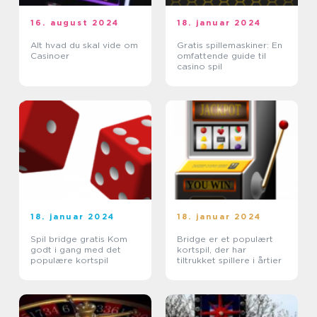
16. august 2024
18. januar 2024
Alt hvad du skal vide om
Gratis spillemaskiner: En
Casinoer
omfattende guide til
casino spil
18. januar 2024
18. januar 2024
Spil bridge gratis Kom
Bridge er et populært
godt i gang med det
kortspil, der har
populære kortspil
tiltrukket spillere i årtier