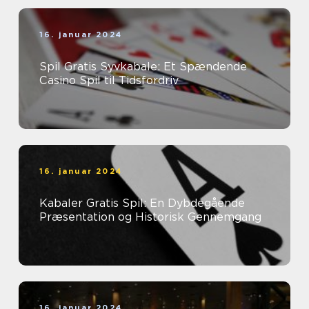
16. januar 2024
Spil Gratis Syvkabale: Et Spændende
Casino Spil til Tidsfordriv
16. januar 2024
Kabaler Gratis Spil: En Dybdegående
Præsentation og Historisk Gennemgang
16. januar 2024