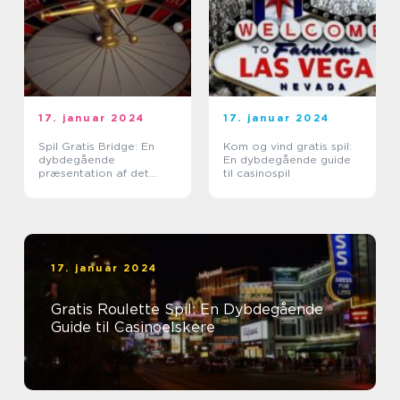
17. januar 2024
17. januar 2024
Spil Gratis Bridge: En
Kom og vind gratis spil:
dybdegående
En dybdegående guide
præsentation af det
til casinospil
populære casinospil
17. januar 2024
Gratis Roulette Spil: En Dybdegående
Guide til Casinoelskere