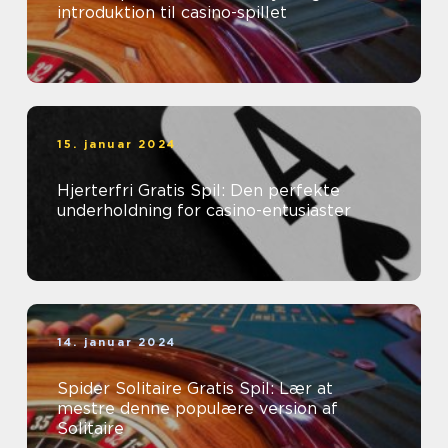
introduktion til casino-spillet
15. januar 2024
Hjerterfri Gratis Spil: Den perfekte
underholdning for casino-entusiaster
14. januar 2024
Spider Solitaire Gratis Spil: Lær at
mestre denne populære version af
Solitaire