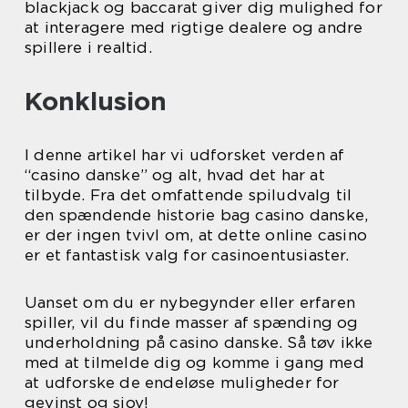
blackjack og baccarat giver dig mulighed for
at interagere med rigtige dealere og andre
spillere i realtid.
Konklusion
I denne artikel har vi udforsket verden af
“casino danske” og alt, hvad det har at
tilbyde. Fra det omfattende spiludvalg til
den spændende historie bag casino danske,
er der ingen tvivl om, at dette online casino
er et fantastisk valg for casinoentusiaster.
Uanset om du er nybegynder eller erfaren
spiller, vil du finde masser af spænding og
underholdning på casino danske. Så tøv ikke
med at tilmelde dig og komme i gang med
at udforske de endeløse muligheder for
gevinst og sjov!