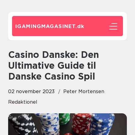
IGAMINGMAGASINET.
dk
Casino Danske: Den
Ultimative Guide til
Danske Casino Spil
02 november 2023
Peter Mortensen
Redaktionel