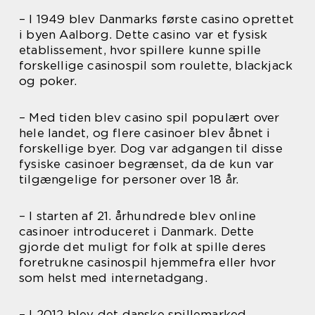
– I 1949 blev Danmarks første casino oprettet
i byen Aalborg. Dette casino var et fysisk
etablissement, hvor spillere kunne spille
forskellige casinospil som roulette, blackjack
og poker.
– Med tiden blev casino spil populært over
hele landet, og flere casinoer blev åbnet i
forskellige byer. Dog var adgangen til disse
fysiske casinoer begrænset, da de kun var
tilgængelige for personer over 18 år.
– I starten af 21. århundrede blev online
casinoer introduceret i Danmark. Dette
gjorde det muligt for folk at spille deres
foretrukne casinospil hjemmefra eller hvor
som helst med internetadgang.
– I 2012 blev det danske spillemarked