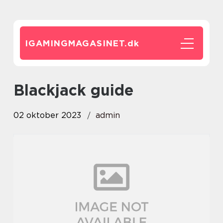
IGAMINGMAGASINET.
dk
blackjack guide
02 oktober 2023
admin