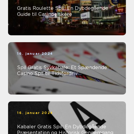
Gratis Roulette Spil: En Dybdegående
Guide til Casinoelskere
16. januar 2024
Spil Gratis Syvkabale: Et Spændende
Casino Spil til Tidsfordriv
16. januar 2024
Kabaler Gratis Spil: En Dybdegående
Præsentation og Historisk Gennemgang