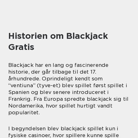
Historien om Blackjack
Gratis
Blackjack har en lang og fascinerende
historie, der går tilbage til det 17.
århundrede. Oprindeligt kendt som
“ventiuna” (tyve-et) blev spillet først spillet i
Spanien og blev senere introduceret i
Frankrig. Fra Europa spredte blackjack sig til
Nordamerika, hvor spillet hurtigt vandt
popularitet.
I begyndelsen blev blackjack spillet kun i
fysiske casinoer, hvor spillere kunne spille