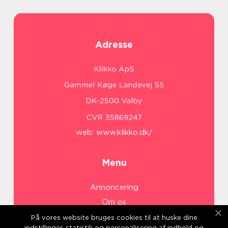
Adresse
web:
www.klikko.dk/
Menu
Annoncering
Om os
Cookies
På vores website bruges cookies til at huske dine
indstillinger, statistik og personalisering af indhold og