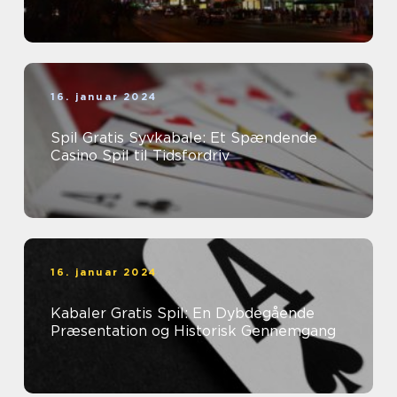
16. januar 2024
Spil Gratis Syvkabale: Et Spændende
Casino Spil til Tidsfordriv
16. januar 2024
Kabaler Gratis Spil: En Dybdegående
Præsentation og Historisk Gennemgang