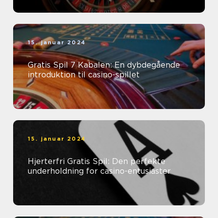
15. januar 2024
Gratis Spil 7 Kabalen: En dybdegående
introduktion til casino-spillet
15. januar 2024
Hjerterfri Gratis Spil: Den perfekte
underholdning for casino-entusiaster