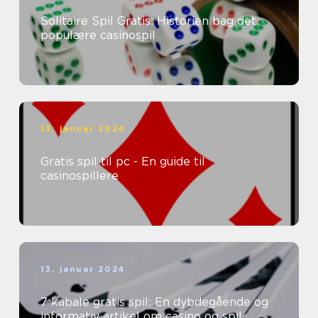
Solitaire Spil Gratis: Historien bag det
populære casinospil
13. januar 2024
Gratis spil til pc - En guide til
casinospillere
13. januar 2024
7 kabale gratis spil: En dybdegående og
informativ artikel om casino og spil