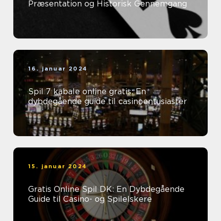
Præsentation og Historisk Gennemgang
16. januar 2024
Spil 7 kabale online gratis: En
dybdegående guide til casinoentusiaster
15. januar 2024
Gratis Online Spil DK: En Dybdegående
Guide til Casino- og Spilelskere