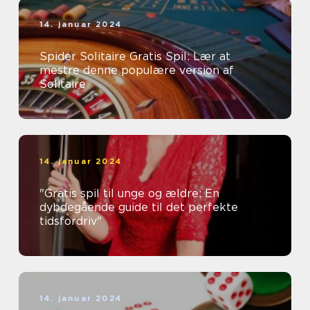
14. januar 2024
Spider Solitaire Gratis Spil: Lær at
mestre denne populære version af
Solitaire
14. januar 2024
"Gratis spil til unge og ældre: En
dybdegående guide til det perfekte
tidsfordriv"
14. januar 2024