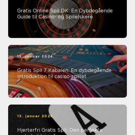
Gratis Online Spil DK: En Dybdegående
Guide til Casino- og Spilelskere
15. januar 2024
Gratis Spil 7 Kabalen: En dybdegående
introduktion til casino-spillet
15. januar 2024
Hjerterfri Gratis Spil: Den perfekte