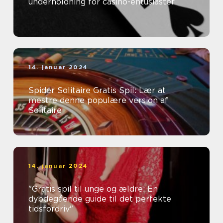
underholdning for casino-entusiaster
14. januar 2024
Spider Solitaire Gratis Spil: Lær at
mestre denne populære version af
Solitaire
14. januar 2024
"Gratis spil til unge og ældre: En
dybdegående guide til det perfekte
tidsfordriv"