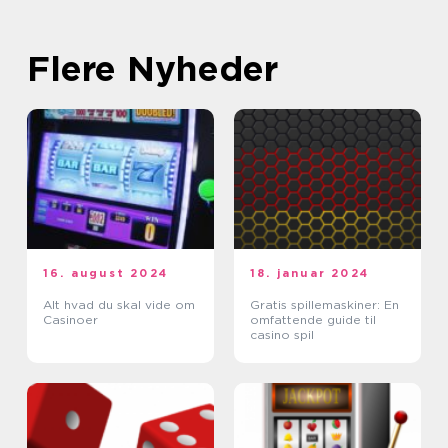
Flere Nyheder
16. august 2024
18. januar 2024
Alt hvad du skal vide om
Gratis spillemaskiner: En
Casinoer
omfattende guide til
casino spil