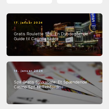
populære casinospil
17. januar 2024
Gratis Roulette Spil: En Dybdegående
Guide til Casinoelskere
16. januar 2024
Spil Gratis Syvkabale: Et Spændende
Casino Spil til Tidsfordriv