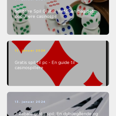
Solitaire Spil Gratis: Historien bag det
populære casinospil
13. januar 2024
Gratis spil til pc - En guide til
casinospillere
13. januar 2024
7 kabale gratis spil: En dybdegående og