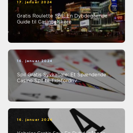
17. januar 2024
Gratis Roulette Spil: En Dybdegående
Guide til Casinoelskere
16. januar 2024
Spil Gratis Syvkabale: Et Spændende
Casino Spil til Tidsfordriv
16. januar 2024