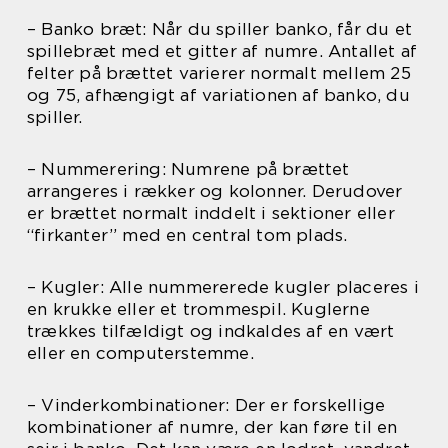
– Banko bræt: Når du spiller banko, får du et
spillebræt med et gitter af numre. Antallet af
felter på brættet varierer normalt mellem 25
og 75, afhængigt af variationen af banko, du
spiller.
– Nummerering: Numrene på brættet
arrangeres i rækker og kolonner. Derudover
er brættet normalt inddelt i sektioner eller
“firkanter” med en central tom plads.
– Kugler: Alle nummererede kugler placeres i
en krukke eller et trommespil. Kuglerne
trækkes tilfældigt og indkaldes af en vært
eller en computerstemme.
– Vinderkombinationer: Der er forskellige
kombinationer af numre, der kan føre til en