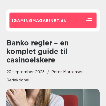
IGAMINGMAGASINET.
dk
Banko regler – en
komplet guide til
casinoelskere
20 september 2023
Peter Mortensen
Redaktionel