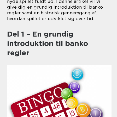
nyde spillet fuldt ud. I denne artikel vil vi
give dig en grundig introduktion til banko
regler samt en historisk gennemgang af,
hvordan spillet er udviklet sig over tid.
Del 1 – En grundig
introduktion til banko
regler