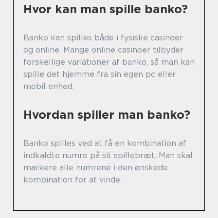
Hvor kan man spille banko?
Banko kan spilles både i fysiske casinoer
og online. Mange online casinoer tilbyder
forskellige variationer af banko, så man kan
spille det hjemme fra sin egen pc eller
mobil enhed.
Hvordan spiller man banko?
Banko spilles ved at få en kombination af
indkaldte numre på sit spillebræt. Man skal
markere alle numrene i den ønskede
kombination for at vinde.