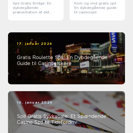
Spil Gratis Bridge: En
Kom og vind gratis spil:
dybdegående
En dybdegående guide
præsentation af det
til casinospil
populære casinospil
17. januar 2024
Gratis Roulette Spil: En Dybdegående
Guide til Casinoelskere
16. januar 2024
Spil Gratis Syvkabale: Et Spændende
Casino Spil til Tidsfordriv