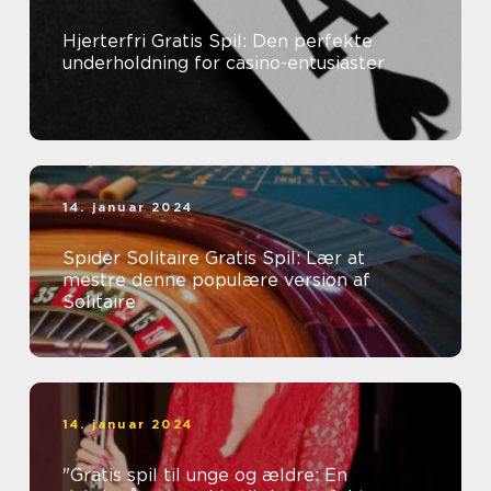
Hjerterfri Gratis Spil: Den perfekte
underholdning for casino-entusiaster
14. januar 2024
Spider Solitaire Gratis Spil: Lær at
mestre denne populære version af
Solitaire
14. januar 2024
"Gratis spil til unge og ældre: En