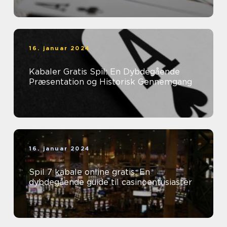
16. januar 2024
Kabaler Gratis Spil: En Dybdegående
Præsentation og Historisk Gennemgang
16. januar 2024
Spil 7 kabale online gratis: En
dybdegående guide til casinoentusiaster