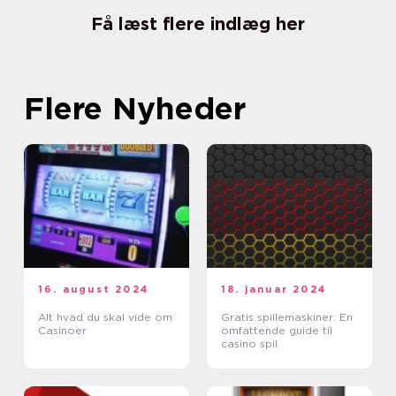
Få læst flere indlæg her
Flere Nyheder
16. august 2024
18. januar 2024
Alt hvad du skal vide om
Gratis spillemaskiner: En
Casinoer
omfattende guide til
casino spil