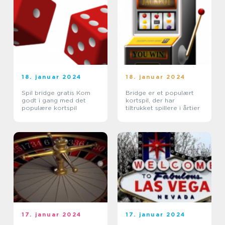
18. januar 2024
18. januar 2024
Spil bridge gratis Kom
Bridge er et populært
godt i gang med det
kortspil, der har
populære kortspil
tiltrukket spillere i årtier
17. januar 2024
17. januar 2024