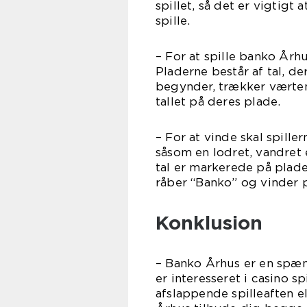
spillet, så det er vigtigt
spille.
– For at spille banko Årh
Pladerne består af tal, de
begynder, trækker værten t
tallet på deres plade.
– For at vinde skal spill
såsom en lodret, vandret e
tal er markerede på pladen
råber “Banko” og vinder
Konklusion
– Banko Århus er en spæn
er interesseret i casino s
afslappende spilleaften e