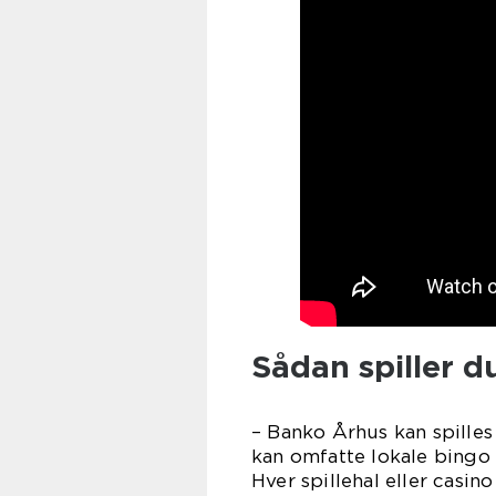
Sådan spiller 
– Banko Århus kan spilles 
kan omfatte lokale bingo 
Hver spillehal eller casin