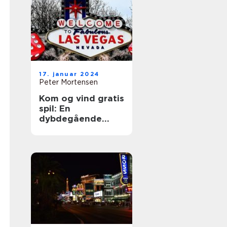
17. januar 2024
Peter Mortensen
Kom og vind gratis
spil: En
dybdegående
guide til casinospil