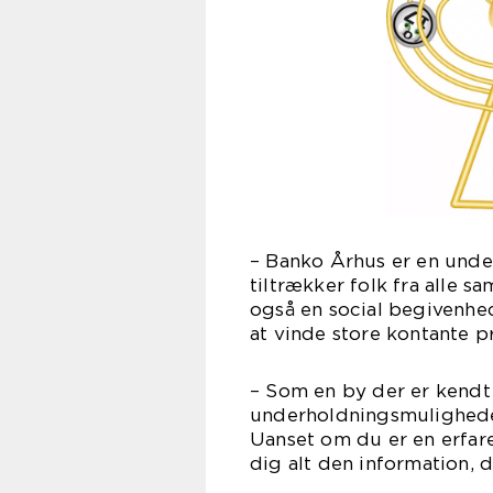
– Banko Århus er en unde
tiltrækker folk fra alle s
også en social begivenhe
at vinde store kontante p
– Som en by der er kendt f
underholdningsmuligheder
Uanset om du er en erfaren
dig alt den information, 