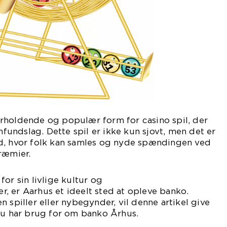
rholdende og populær form for casino spil, der
amfundslag. Dette spil er ikke kun sjovt, men det er
d, hvor folk kan samles og nyde spændingen ved
ræmier.
or sin livlige kultur og
, er Aarhus et ideelt sted at opleve banko.
 spiller eller nybegynder, vil denne artikel give
du har brug for om banko Århus.