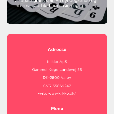
7 kabale gratis spil: En dybdegående og
informativ artikel om casino og spil
Adresse
web:
www.klikko.dk/
Menu