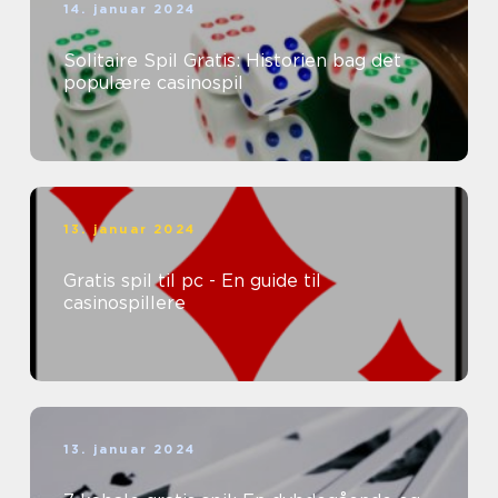
14. januar 2024
Solitaire Spil Gratis: Historien bag det
populære casinospil
13. januar 2024
Gratis spil til pc - En guide til
casinospillere
13. januar 2024