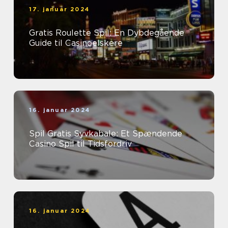
17. januar 2024
Gratis Roulette Spil: En Dybdegående
Guide til Casinoelskere
16. januar 2024
Spil Gratis Syvkabale: Et Spændende
Casino Spil til Tidsfordriv
16. januar 2024