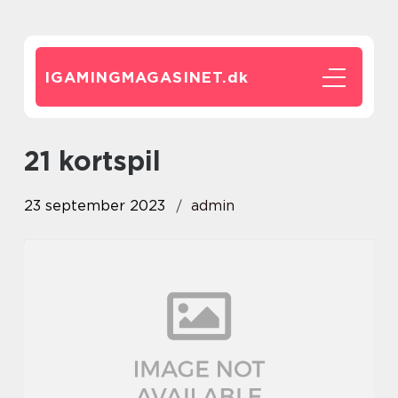
IGAMINGMAGASINET.
dk
21 kortspil
23 september 2023
admin