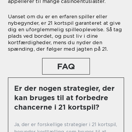
appellerer til mange casinoentusiaster.
Uanset om du er en erfaren spiller eller
nybegynder, er 21 kortspil garanteret at give
dig en uforglemmelig spilleoplevelse. Så tag
plads ved bordet, og pust liv i dine
kortfærdigheder, mens du nyder den
spænding, der følger med jagten på 21.
FAQ
Er der nogen strategier, der
kan bruges til at forbedre
chancerne i 21 kortspil?
Ja, der er forskellige strategier i 21 kortspil,
herunder korttælling, som bruges til at