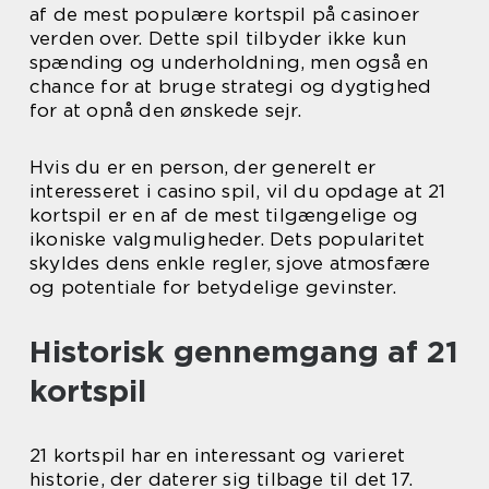
af de mest populære kortspil på casinoer
verden over. Dette spil tilbyder ikke kun
spænding og underholdning, men også en
chance for at bruge strategi og dygtighed
for at opnå den ønskede sejr.
Hvis du er en person, der generelt er
interesseret i casino spil, vil du opdage at 21
kortspil er en af de mest tilgængelige og
ikoniske valgmuligheder. Dets popularitet
skyldes dens enkle regler, sjove atmosfære
og potentiale for betydelige gevinster.
Historisk gennemgang af 21
kortspil
21 kortspil har en interessant og varieret
historie, der daterer sig tilbage til det 17.