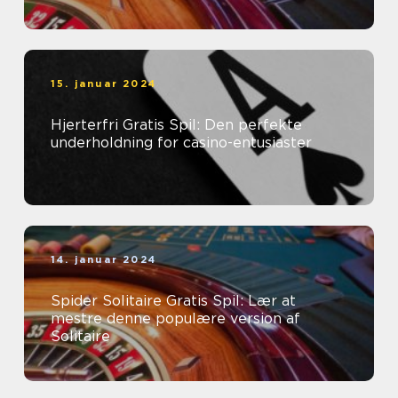
15. januar 2024
Hjerterfri Gratis Spil: Den perfekte
underholdning for casino-entusiaster
14. januar 2024
Spider Solitaire Gratis Spil: Lær at
mestre denne populære version af
Solitaire