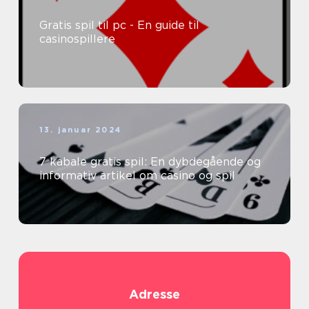
Gratis spil til pc - En guide til
casinospillere
13. januar 2024
7 kabale gratis spil: En dybdegående og
informativ artikel om casino og spil
Adresse