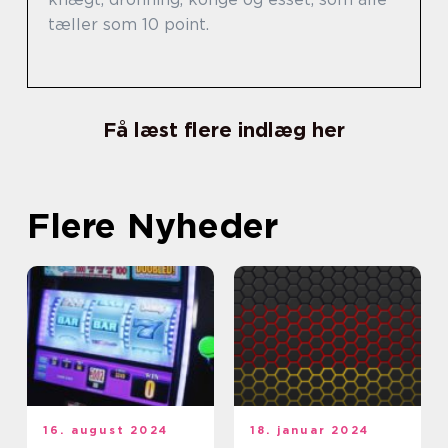
tæller som 10 point.
Få læst flere indlæg her
Flere Nyheder
16. august 2024
18. januar 2024